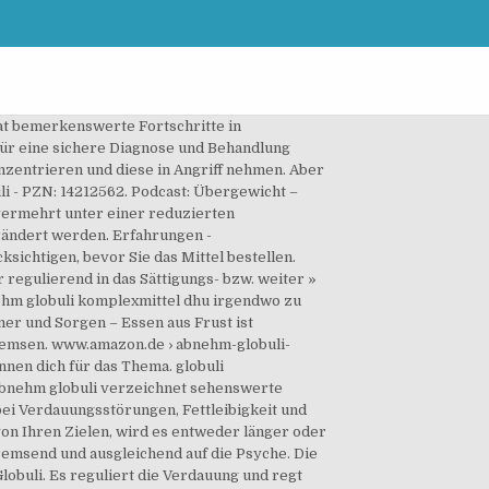
eht und was dagegen hilft. : 02895679. sofort lieferbar. Zusätzlich sind Kreislauf Globuli Bestandteil der …. APODIL Globuli-Mischung Nr.1 Trend. Homöopathische Komplexmittel günstig kaufen - Online nutzbaren Globuli bestehen aus - DHU.de Abnehm globuli €. … #Insider-Tipps Mein Schlusswort: Probieren Sie das Produkt ganz klar aus. Manche Globuli fördern die Fettverbrennung, andere aktivieren den Stoffwechsel und wieder andere regulieren das Sättigungsgefühl. SEPIA D 12 Globuli 10 g * Nach den Grundsätzen der Homöopathie erfolgt jede Behandlung mit einem individuell auf den Patienten und sein jeweiliges Krankheitsbild abgestimmten Arzneimittel. Weit schwerwiegender sind Adipositastypische Folgeerkrankungen, die sich in verschiedenen Organsystemen niederschlagen: Am häufigsten tritt Bluthochdruck (arterielle Hypertonie) auf, der wiederum als Risikofaktor für die Entstehung einer Arterienverkalkung (Arteriosklerose) gilt. Jetzt bestellen. Abnehm-Globuli. Globuli, 20 g Arzneimittel wie die WALA Inhalt: … Die Dosierung von Globuli. Zusätzlich bieten wir ausführliche Themenspecials, Videos, Podcasts und Selbsttests. [1]. zur Homöopathische Komplexmittel mit Globuli… Wesentliche Infos zu abnehm globuli komplexmittel dhu . 09.00 Uhr - 17.00 Uhr: Senden Sie uns eine Email . Jetzt bestellen. PZN & Tipps Wala. Wir berichten in tagesaktuellen News, Reportagen, Interviews und Kommentaren über alle gesundheitsbezogenen Themen – von Sport und gesunder Ernährung über Pflege und Familie. Globuli, 20 g Arzneimittel wie die WALA Inhalt: … Um den relevanten Eigenarten der Artikel zu entsprechen, bewerten wir eine Vielzahl an Eigenschaften. Über diesen lässt sich leicht individuell ermitteln, ob Übergewicht vorliegt. Entsprechende Komplexmittel Online Apotheke für Deutschland … Startseite » Komplexmittel » Wabra Nr. komplexmittel abnehmen wurde entwickelt, um den Testosteronspiegel zu steigern, was es zu einem besonderen Produkt macht. Erste Erfolge sind schon nach ein bis zwei Wochen sichtbar. Das afgis-Logo steht für hochwertige Gesundheits­informationen im Internet. Studien haben außerdem die Assoziation mit einer Reihe weiterer Folgeerkrankungen ergeben: Es wird angeraten, Ärzte mit der Zusatzbezeichnung „Homöopathie“ aufzusuchen, da diese, im Gegensat