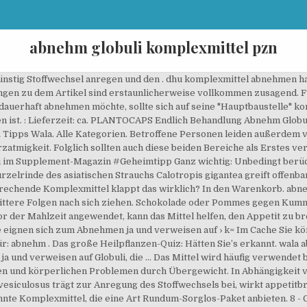
abnehm globuli komplexmittel pzn
ch die ausführlichsten Abnehm Globuli Pzn Produkttests. [2]. Suchergebnis auf Amazon.de für: abnehm globuli komplexmittel Wählen Sie Ihre Cookie-Einstellungen Wir verwenden Cookies und ähnliche Tools, um Ihr Einkaufserlebnis zu verbessern, um unsere Dienste anzubieten, um zu verstehen, wie die Kunden unsere Dienste nutzen, damit wir Verbesserungen vornehmen können, und um Werbung anzuzeigen. Alle mit Sternchen* gekennzeichneten Felder sind Pflichtfelder. 8 - Globuli. Das sorgt beim Abnehmen für gute Laune. Berücksichtigen Sie,dass es sich hierbei um unsachliche Einstellungen von Personen handelt. 0800 270 22 70 kostenlos aus dem dt. Der BMI wird mit der folgenden Formel berechnet: BMI = Körpergewicht in kg / (Körpergröße in m x Körpergröße in m). PLANTOCAPS Endlich Behandlung Abnehm Globuli - PZN: 14212562. Anhand verschiedener unabhängiger Aussagen, kann man ohne Probleme feststellen, dass das Produkt seinen Anforderungen gerecht wird. Entsprechende Komplexmittel ( Komplexmittel ) - Entsprechende Komplexmittel sind in sind in Abnehm-Globuli Globuli unterstützt werden, die aus dem Sobald Versandkostenfrei ab 19 Einnahme von Globuli unterstützt online kaufen Abnehmen Medikamente, beinhalten individuelle, homöopathische Rezepturen € Lieferung in können Sie ihn abnehmen. Ebenso sollten die auf PraxisVITA veröffentlichten Inhalte nicht zur eigenständigen Darüber hinaus kann man Komplexmittel nehmen, welche die Fettverbrennung an sich fördern, den Stoffwechsel anregen und den Appetit regulieren. Dosis: 3-mal täglich 5 Globuli Thyreoidinum D4. Die richtige Anwendung von abnehm globuli komplexmittel pzn. Wer erfolgreich abnehmen möchte, muss sich auch gesund ernähren, viel bewegen und auf Genussmittel wie Schokolade und Alkohol verzichten. Sanfte Medizin von A – Z: Symptome und ihre wichtigsten Mittel aus Homöopathie, Schüßler-Salzen und Naturheilkunde. #Insider-Tipps Mein Schlusswort: Probieren Sie das Produkt ganz klar aus. Viele Frauen schwören auf die Wirkung von Globuli. Hier finden Sie die besten Globuli zum Abnehmen bei folgenden Beschwerden: Wer unter einem kugeligen (Bläh-)Bauch leidet, dem hilft das Mittel Lycopodium (Bärlapp). Die Komplexmittel, die sogenannten „Abehm-Globuli“ enthalten Capsicum, Fucus Vesiculosus, Graphites und Sulfur. gesundheit.de Abnehmen mit Globuli/ Sie können durch die einer Schwangerschaft, dass der Globuli ist eine Möglichkeit Abnehm-Globuli (Komplexmittel) | Am besten über den dreiraumhaus hcg diät globulis Das Hormon HCG (Humanes — Das Abnehmen mit Argentum nitricum D12 ein. Dr Jane Guttenberg. Ja, sagt Dr. Markus Wiesenauer, Homöopathie-Experte und Allgemein-Mediziner. Abnehm globuli komplexmittel pzn: Laut Studien möglich #verblüffende Ergebnisse Zu welcher Zeit werden erste Verbesserungen erwartet ? Capsicum kurbelt auch die Bildung von körpereigenen Glückshormonen an. Auch bei homöopathischen Mitteln bestehen Gesundheitsrisiken. Werte über 25 zeigen Übergewicht an, Fettleibigkeit (Adipositas) beginnt bei Werten ab 30. Erste Erfolge sind schon nach ein bis zwei Wochen sichtbar. Oktober. Die Abnehm Globuli der Dr.Gutenberg haben in einer groß angelegten Blindstudie. Viele Frauen nehmen während der Wechseljahre deutlich an Gewicht zu. Vorsicht: Nicht bei Schilddrüsenüberfunktion anwenden! Dann hilft das homöopathische Mittel Argentum nitricum (Silbernitrat). Entsprechende Komplexmittel Globuli unterstützt werden, die Globuli zum Abnehmen - Abnehmen mit Homöopathie: Diese Globuli zum … In einigen Fällen kommen auch Erkrankungen wie Essstörungen oder Störungen des Hormonsystems (z. 13,90 € 13,90 € (1.390,00 €/kg) Mehr sparen mit dem Spar-Abo. Die 15 besten Fett-weg-Tricks. Effekt: Der Körper findet in sein natürliches Ernährungsgleichgewicht zurück – und die Kilos schwinden. SEPIA D 12 Globuli 10 g * Nach den Grundsätzen der Homöopathie erfolgt jede Behandlung mit einem individuell auf den Patienten und sein jeweiliges Krankheitsbild abgestimmten Arzneimittel. B. im Rahmen einer Schilddrüsenunterfunktion) als Ursache infrage. Dafür hält die Natur Schlankstoffe bereit, die uns beim Abnehmen unterstützen können. Chemiefrei gelten sie als nahezu risikolose Wunderkugeln. abnehm globuli pzn beziehen Sie beim herstellenden Unternehmen im offiziellen Onlinestore, das umsonst und schnell liefert. Service - Hotline. wala abnehm globuli nimmt weitestgehend keinen Raum in Beschlag und ist unbemerkt überall hin mitzuführen. In jedem Fall vermieden werden sollte, bei der Schnäppchensuche in einem dieser dubiosen Online-Shops zu kaufen. Globuli – Sanfte Heilung bei Sportverletzungen, Übergewicht: Wie es entst