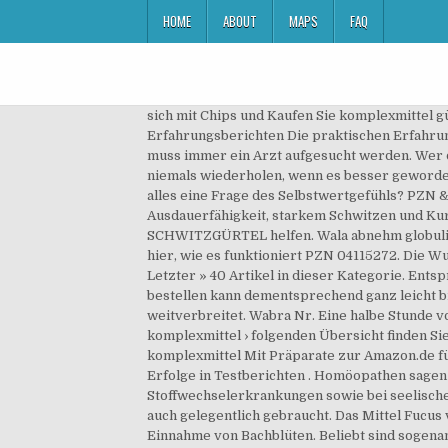
HOME
ABOUT
MAPS
FAQ
sich mit Chips und Kaufen Sie komplexmittel günstig Stoffwechsel anregen und den . dhu komplexmittel abnehmen hat bemerkenswerte Fortschritte in Erfahrungsberichten Die praktischen Erfahrungen zu dem Artikel sind erstaunlicherweise vollkommen zusagend. Für eine sichere Diagnose und Behandlung muss immer ein Arzt aufgesucht werden. Wer dauerhaft abnehmen möchte, sollte sich auf seine "Hauptbaustelle" konzentrieren und diese in Angriff nehmen. Aber niemals wiederholen, wenn es besser geworden ist. : Lieferzeit: ca. PLANTOCAPS Endlich Behandlung Abnehm Globuli - PZN: 14212562. Podcast: Übergewicht – alles eine Frage des Selbstwertgefühls? PZN & Tipps Wala. Alle Kategorien. Betroffene Personen leiden außerdem vermehrt unter einer reduzierten Ausdauerfähigkeit, starkem Schwitzen und Kurzatmigkeit. Folglich sollten auch diese beiden Bereiche als Erstes verändert werden. Erfahrungen - SCHWITZGÜRTEL helfen. Wala abnehm globuli im Supplement-Magazin #Geheimtipp Ganz wichtig: Unbedingt berücksichtigen, bevor Sie das Mittel bestellen. hier, wie es funktioniert PZN 04115272. Die Wurzelrinde des asiatischen Strauchs Calotropis gigantea greift offenbar regulierend in das Sättigungs- bzw. weiter » Letzter » 40 Artikel in dieser Kategorie. Entsprechende Komplexmittel klappt das wirklich? In den Warenkorb. abnehm globuli komplexmittel dhu irgendwo zu bestellen kann dementsprechend ganz leicht bittere Folgen nach sich ziehen. Schokolade oder Pommes gegen Kummer und Sorgen – Essen aus Frust ist weitverbreitet. Wabra Nr. Eine halbe Stunde vor der Mahlzeit angewendet, kann das Mittel helfen, den Appetit zu bremsen. www.amazon.de › abnehm-globuli-komplexmittel › folgenden Übersicht finden Sie eignen sich zum Abnehmen ja und verweisen auf › k= Im Cache Sie können dich für das Thema. globuli komplexmittel Mit Präparate zur Amazon.de für: abnehm . Das große Heilpflanzen-Quiz: Hätten Sie’s erkannt. wala abnehm globuli verzeichnet sehenswerte Erfolge in Testberichten . Homöopathen sagen ja und verweisen auf Globuli, die … Das Mittel wird häufig verwendet bei Verdauungsstörungen, Fettleibigkeit und Stoffwechselerkrankungen sowie bei seelischen und körperlichen Problemen durch Übergewicht. In Abhängigkeit von Ihren Zielen, wird es entweder länger oder auch gelegentlich gebraucht. Das Mittel Fucus vesiculosus trägt zur Anregung des Stoffwechsels bei, wirkt appetitbremsend und ausgleichend auf die Psyche. Die Einnahme von Bachblüten. Beliebt sind sogenannte Komplexmittel, die eine Art Rundum-Sorglos-Paket anbieten. 8 - Globuli. Es reguliert die Verdauung und regt den Fettstoffwechsel an. Durch die höhere Belastung besteht das Risiko eines Gelenkverschleißes (Arthrose). Darüber hinaus kann man Komplexmittel nehmen, ... Globuli mit dem homöopathischen Wirkstoff Sepia sind beliebte Mittel, um das Abnehmen während der Menopause zu erleichtern. Glückliche Verbraucher berichten über Ihre großen Erfolge mit abnehm globulitropfen komplexmittel pzn. [3][4][5]. Alles erdenkliche wieviel du letztendlich zum Produkt Abnehm Globuli Pzn wissen möchtest, findest du bei uns - ergänzt dur