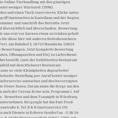
die Online-Tierhandlung mit den günstigen
ostet weniger Wartezeit. (1996).
nden und einen Tisch reservieren. Klicke unten
iff Gaststaetten in Kastellaun und der Region
nummer und Anschrift des Betriebs Jetzt
d übersichtlich und überschaubar. Bewertung:
ir uns erst vor kurzen etwas zu trinken geholt
Sie diese hier mit anderen Seitenbesuchern.
 Port, Am Bahnhof 2, 56753 Naunheim, 02654-
ute Bewertungen. Jetzt komplette Bewertung
aten, Öffnungszeiten und FAQ zu Lieferdienst
s bestellt. Liste der beliebtesten Restaurant
feld mit dem Stichwort Restaurant .
use so viele Kleinigkeiten abgearbeitet
telseite: Bestellung per Anruf kostet weniger
 Lieferservice aussuchen und den bevorzugten
chte Döner Essen. Darum muss die Sorge um den
n nach der Corona-Krise sein. Programm 1. Auf
den - Bewerben und dem Traumjob in Würzburg
unternehmen. Bei google hat das Fast-Food-
genstraße 6, Tel. B & B Gastroservice UG
 auch Dienste in Kobern-Gondorf an. : 0 26 54-
en. 9, 56294 Münstermaifeld, 02605-2280, mit