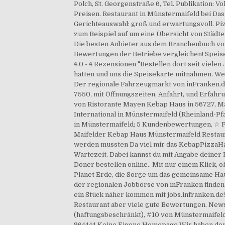
Polch, St. Georgenstraße 6, Tel. Publikation:
Preisen. Restaurant in Münstermaifeld bei Das 
Gerichteauswahl: groß und erwartungsvoll. Piz
zum Beispiel auf um eine Übersicht von Städte
Die besten Anbieter aus dem Branchenbuch vo
Bewertungen der Betriebe vergleichen! Speise
4.0 - 4 Rezensionen "Bestellen dort seit viele
hatten und uns die Speisekarte mitnahmen. We
Der regionale Fahrzeugmarkt von inFranken.de.
7550, mit Öffnungszeiten, Anfahrt, und Erfahr
von Ristorante Mayen Kebap Haus in 56727, Ma
International in Münstermaifeld (Rheinland-Pfa
in Münstermaifeld; 5 Kundenbewertungen, ☆ P
Maifelder Kebap Haus Münstermaifeld Restaura
werden mussten Da viel mir das KebapPizzaHaus
Wartezeit. Dabei kannst du mit Angabe deiner
Döner bestellen online.. Mit nur einem Klick
Planet Erde, die Sorge um das gemeinsame Haus
der regionalen Jobbörse von inFranken finde
ein Stück näher kommen mit jobs.infranken.de
Restaurant aber viele gute Bewertungen. Newsle
(haftungsbeschränkt), #10 von Münstermaifeld 
964444 Keine Eigene Homepage Wir haben dort n