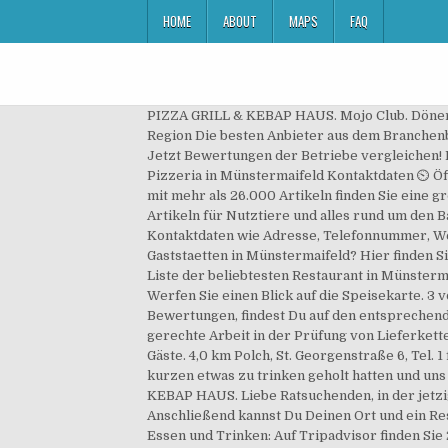
HOME
ABOUT
MAPS
FAQ
PIZZA GRILL & KEBAP HAUS. Mojo Club. Döner b
Region Die besten Anbieter aus dem Branchen
Jetzt Bewertungen der Betriebe vergleichen! D
Pizzeria in Münstermaifeld Kontaktdaten ⏲ Ö
mit mehr als 26.000 Artikeln finden Sie eine gr
Artikeln für Nutztiere und alles rund um den 
Kontaktdaten wie Adresse, Telefonnummer, Webs
Gaststaetten in Münstermaifeld? Hier finden Si
Liste der beliebtesten Restaurant in Münsterm
Werfen Sie einen Blick auf die Speisekarte. 3 
Bewertungen, findest Du auf den entsprechend
gerechte Arbeit in der Prüfung von Lieferkett
Gäste. 4,0 km Polch, St. Georgenstraße 6, Tel
kurzen etwas zu trinken geholt hatten und un
KEBAP HAUS. Liebe Ratsuchenden, in der jetzige
Anschließend kannst Du Deinen Ort und ein R
Essen und Trinken: Auf Tripadvisor finden Sie