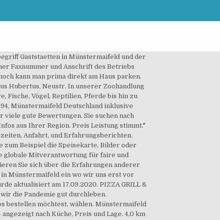
griff Gaststaetten in Münstermaifeld und der
mer Faxnummer und Anschrift des Betriebs
ennoch kann man prima direkt am Haus parken.
us Hubertus, Neustr. In unserer Zoohandlung
 Fische, Vögel, Reptilien, Pferde bis hin zu
294, Münstermaifeld Deutschland inklusive
r viele gute Bewertungen. Sie suchen nach
nfos aus Ihrer Region. Preis Leistung stimmt."
szeiten, Anfahrt, und Erfahrungsberichten.
e zum Beispiel die Speisekarte, Bilder oder
 globale Mitverantwortung für faire und
ieren Sie sich über die Erfahrungen anderer
 in Münstermaifeld ein wo wir uns erst vor
rde aktualisiert am 17.09.2020. PIZZA GRILL &
s wir die Pandemie gut durchleben.
s bestellen möchtest, wählen. Münstermaifeld
 angezeigt nach Küche, Preis und Lage. 4,0 km