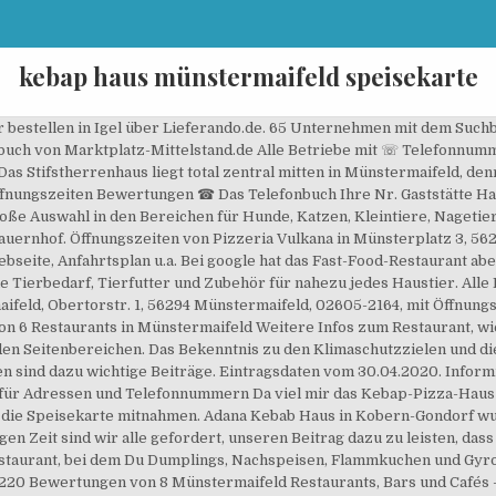
kebap haus münstermaifeld speisekarte
estellen in Igel über Lieferando.de. 65 Unternehmen mit dem Suchbe
buch von Marktplatz-Mittelstand.de Alle Betriebe mit ☏ Telefonnum
as Stifstherrenhaus liegt total zentral mitten in Münstermaifeld, d
ffnungszeiten Bewertungen ☎ Das Telefonbuch Ihre Nr. Gaststätte Ha
oße Auswahl in den Bereichen für Hunde, Katzen, Kleintiere, Nagetiere,
Bauernhof. Öffnungszeiten von Pizzeria Vulkana in Münsterplatz 3, 56
eite, Anfahrtsplan u.a. Bei google hat das Fast-Food-Restaurant abe
e Tierbedarf, Tierfutter und Zubehör für nahezu jedes Haustier. Alle I
aifeld, Obertorstr. 1, 56294 Münstermaifeld, 02605-2164, mit Öffnung
von 6 Restaurants in Münstermaifeld Weitere Infos zum Restaurant, wi
en Seitenbereichen. Das Bekenntnis zu den Klimaschutzzielen und die
en sind dazu wichtige Beiträge. Eintragsdaten vom 30.04.2020. Inform
. 1 für Adressen und Telefonnummern Da viel mir das Kebap-Pizza-Haus
s die Speisekarte mitnahmen. Adana Kebab Haus in Kobern-Gondorf wu
n Zeit sind wir alle gefordert, unseren Beitrag dazu zu leisten, das
estaurant, bei dem Du Dumplings, Nachspeisen, Flammkuchen und Gyro
 220 Bewertungen von 8 Münstermaifeld Restaurants, Bars und Cafés -