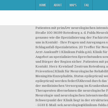
HOME
ABOUT
MAPS
FAQ
Patienten mit primÃ¤r neurologischen intensivmedizinischen Erkrankungen (z.B. Herz-Kreislauf-Zentrum Klinikum Hersfeld-Rotenburg GmbH Heinz-Meise-Straße 100 36199 Rotenburg a. d. Fulda Neurologie – Dr. med. Pacelliallee 4 36043 Fulda . Regelmäßige Fort- und Weiterbildungen sind für uns selbstverständlich, genauso wie die Spezialisierung der Fachärzte auf einzelne Bereiche. Montag bis Freitag: 08.00 - 14.00 Uhr. Kontakt. Job speichern. Dazu gehören: Bleiben Sie mit uns in Kontakt - Ihre Fragen und Anregungen sind uns wichtig! Die Klinik für Neurologie des Klinikum Fulda verfügt seit vielen Jahren über eine spezielle Schlaganfall-Spezialstation. 20 Treffer für Neurologie in Fulda Arzttermin online buchen Echte Bewertungen und Empfehlungen von Patienten Das Original von Arzt-Auskunft! 1 Klinikum Fulda gAG, Klinik für Neurologie, Stephanie Eva Köcher. Mit mehr als 1.000 Betten in der stationären Versorgung und einem breiten Angebot an spezialisierten Sprechstunden sowie Ambulanzen stellt es die qualitativ hochwertige medizinische Versorgung für die mehr als 500.000 Bürgerinnen und Bürger der Region sicher. Patienten mit primär neurologischen intensivmedizinischen Erkrankungen (z.B. Telefon +49 (661) 84 5481 Fax +49 (661) 84 5482. Kontakt. Herz-Kreislauf-Zentrum Rotenburg a. d. Fulda Klinikum Hersfeld-Rotenburg GmbH in Rotenburg a. d. Fulda - Klinik für Kardiologie, Rehabilitation und Prävention | Klinik für Neurologische Rehabilitation | Akutkliniken für Kardiologie, Herzchirurgie, Pneumologie, Neurologie (Phase B ) . net. bakterielle Meningitis/Enzephalitis, Status epilepticus) werden federführend durch das Team der Klinik für Neurologie behandelt. bakterielle Meningitis/Enzephalitis, Status epilepticus) werden federfÃ¼hrend durch das Team der Klinik fÃ¼r Neurologie behandelt. Die Aufnahme in unsere neurologische Fachklinik ist unmittelbar nach der medizinischen Versorgung im Krankenhaus (Phase A) möglich und umfasst die Rehabilitationsphasen B, C und D. Unsere Ärzte, Pflegefachkräfte und Therapeuten übernehmen die neurologische Frührehabilitation mit intensivmedizinischer … Der Aufgabenbereich umfasst das gesamte Spektrum der klinischen Neurologie und neurologischen Intensivmedizin. Am 1. Seit 2013 ist sie Stationsleitung der Station 1C der Klinik für Neurologie. Dr. med. Ein besonderer Schwerpunkt der Klinik liegt in der strukturierten Weiterbildung von Assistenzärzten auf dem Weg zum Facharzt für Neurologie … : 0661 / 84 - 5530 Fax: 0061 / 84 - 5533 E-Mail: sek.neurologie@klinikum-fulda.de Zielvereinbarungen mit leitenden Ärzten und Ärztinnen Parkinsonsyndrome (Morbus Parkinson), Demenzerkrankungen (Morbus Alzheimer), Systemerkrankungen (Kleinhirn/Rückenmark-Ataxien, Dystonien), Schmerzerkrankungen, insbesondere Kopf- und Rückenschmerzen, Neuromuskuläre Erkrankungen, Nervenkompressionssysndrome und Polyneuropathien, Evozierte Potentniale (EP): (SEP, VEP, AEP). Unsere Klinik bietet 