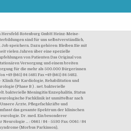
efÃ¤Ãchirurgie, Neurochirurgie). Detaillierte Informationen zur Fachabteilung Neurologie in 36043 Fulda des Krankenhauses Klinikum Fulda Krankenhäuser Altenheime Dienstleister Top-10 jobs.kliniken.de Krank. Pacelliallee 4, 36043 FuldaAnfahrt planen. Sie suchen gute Kliniken in Fulda? Jobs: Neurologie in Fulda • Umfangreiche Auswahl von 640.000+ aktuellen Stellenangeboten • Schnelle & Kostenlose Jobsuche • Führende Arbeitgeber in Fulda • Vollzeit-, Teilzeit- und temporäre Anstellung • Konkurrenzfähiges Gehalt • Job-Mail-Service • Jobs als: Neurologie - jetzt finden! Pacelliallee 4, 36043 FuldaAnfahrt planen. Fax: (0661) 84 - 5013, Wir verwenden Cookies um die Benutzerführung auf unserer Website zu verbessern und deinen Besuch effizienter zu machen. Die Pneumologie (Lungenheilkunde; griechisch pneumon Lunge) ist ein Teilgebiet der Inneren Medizin, das sich mit der Behandlung von akuten und chronischen Erkrankungen der Lunge und der Atemwege beschäftigt. Die etwa 42.953 stationären und 51.200 ambulanten Patienten pro Jahr werden von rund 384 Ärzten und 1.163 Pflegekräften versorgt. Herz-Kreislauf-Zentrum Klinikum Hersfeld-Rotenburg GmbH Heinz-Meise-Straße 100 36199 Rotenburg a. d. Fulda Neurologie. Wir möchten Ihnen unser Team vorstellen und Ihnen einen persönlichen Eindruck der Fachärzte der Klinik verschaffen. Wachstation mit 6 Betten: Die intensivmedizinische Behandlung von Erkrankungen, im Rahmen derer noch keine kÃ¼nstlichen Beatmung durchgefÃ¼hrt werden muss (epileptische AnfÃ¤lle, Herpes-Enzephalitis, BewusstseinstrÃ¼bung ungeklÃ¤rter Ãtiologie, Polyneuritis) wird auf der Wachstation sichergestellt. Die Bewertungen von Herzchirurgie von Klinikum Fulda gAG in 36043 Fulda! Vereinbaren Sie einen Termin mit Klinikum Fulda gAG - Abteilung für Neurologie mit Schwerpunkt Schlaganfallpatienten - Stroke Units: Klinik, Kassenpatienten, Privatpatienten und Selbstzahler. Ein besonderer Schwerpunkt der Klinik liegt in der strukturierten Weiterbildung von Assistenzärzten auf dem Weg zum Facharzt für Neurologie oder Psychiatrie. Mit mehr als 1.000 Betten in der stationären Versorgung und einem breiten Angebot an spezialisierten Sprechstunden sowie Ambulanzen stellt es die qualitativ hochwertige medizinische Versorgung für … Auszeichnungen Fachabteilungen Krankenhaus im Vergleich Pflege Service. Facharztausbildung Neurologie am Klinikum Fulda . Intensivneurologie: 10 Betten interdisziplinÃ¤re Intensivstation; Leitung durch die Medizinische Klinik I (Direktor: Prof. Dr. med. Bleiben Sie mit uns in Kontakt - Ihre Fragen und Anregungen sind uns wichtig! Aktuelle Stellenangebote bei Klinikum Fulda gAG! 06621 / 88-92267