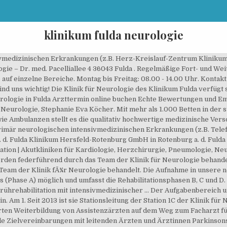
klinikum fulda neurologie
in Kooperation mit den Nachbardisziplinen (wie z. Die Diakoniewerk Zschadraß gemeinnützige GmbH ist ein diakonisches Unternehmen und betreibt in Zschadraß bei Colditz ein Fachkrankenhaus für Psychiatrie und Psychotherapie sowie Neurologie mit insgesamt 150 Betten und 60 Tagesklinikplätzen und einer Psychiatrischen Institutsambulanz (PIA), ein Seniorenpflegeheim und ein Wohnheim für Menschen mit … : (0661) 84 - 0 Wir begrüßen Sie in der Neurologischen Klinik in Kassel! Assistenzarzt (m/w/d) in der Weiterbildung für Neurologie Das Klinikum Fulda ist das moderne und leistungsstarke Krankenhaus der Maximalversorgung in Osthessen. Pneumologische Erkrankungen gehören schon heute weltweit zu den häufigsten Krankheiten, ihre Häufigkeit wird in den k… Schwerpunkt: Harnstau aufgrund einer Abflussbehinderung … 4 Kliniken für Neurologie & Psychiatrie mit Patientenbewertungen in Fulda Termine telefonisch vereinbaren ☎ Gute Kliniken für Neurologie & Psychiatrie in der Nähe Privat- u. Kassenpatienten Die Bewertungen von Urologie von Klinikum Fulda gAG in 36043 Fulda! FAQ . Klinikum Fulda. 06621 / 88-922725 Kathrin Höcker Tel. Bei der Erkrankung Prostatakrebs mit der zunächst verwirrenden Vielzahl möglicher Therapieverfahren und den jeweils daraus resultierenden Konsequenzen ist es für … Klinikum Fulda Klinik in Fulda Das Klinikum Fulda ist ein Krankenhaus in mit 27 Fachabteilungen und 1.009 Betten. Innere Medizin/Schwerpunkt Kardiologie Klinikum Fulda. Aktuelle Infos & News Das deutsche Gesundheitssystem steht vor einer großen Herausforderung. Neurologie Martina Engel Tel. Finden Sie qualifizierte Neurologen in Fulda! Stationäre Aufnahme im Klinikum Fulda am 21.08.2019 in der neurochirurgischen Ambulanz. Im Notfall - In dringenden Fällen nehmen Sie bitte Kontakt auf: Zeiten: Unsere Klinik bietet in Kooperation mit den Nachbardisziplinen (wie z. Stöbere jetzt in 54 ausführlichen Berichten von Medizinstudenten über PJ-Tertiale in Klinikum Fulda, Fulda, Deutschland. Aktuelle Psychologe Jobs in Karlsruhe anzeigen Unser Leitungsteam der Klinik für Neurologie Am Klinikum Kassel arbeiten wir Hand in Hand für Ihre Gesundheit: Ärztinnen und Ärzte, … Vivantes Humboldt-Klinikum für die Klinik für Neurologie mit Stroke Unit, Neurologischer Frührehabilitation und Zentrum für Epilepsie im Vivantes Humboldt-Klinikum, zum 23.03.2021. Hier erhalten Sie durch unsere erfahrenen Ärztinnen und Ärzte, unsere engagierten Pflegekräfte sowie unsere Therapeutinnen und Therapeuten die bestmögliche Behandlung – bei Erkrankungen des zentralen und peripheren Nervensystems oder der Muskulatur. Klinikum Fulda Klinik für Urologie und Kinderurologie in Fulda Fachabteilung, Urologie Erfahrungsberichte echter Patienten … Buttlarstrasse 74, 36039 Fulda Tel. Klinikum Kassel Neurologie Team. Gesundheitszentrum der Diakonie: Kreiskrankenhaus Rotenburg a. d. Fulda. Renate Heres hat 1991 als Arzthelferin in der Personaluntersuchung des Klinikums Fulda angefangen und arbeitet seit Juli 2008 in der Klinik für Neurologie als Stationsassistentin auf der Station 7B. Pacelliallee 4 • 36043 Fulda Im Klinikum Fulda begann Frau Kerwel 1993 auf der Station 7B, wechselte 2011 auf die Station 2C der Medizinischen Klinik I und übernahm dort noch im selben Jahr die Position der Stationsleitung. C. Hohmann Fachapothekerin für Klinische Pharmazie, Geriatrische Pharmazie Telefon: (06 61) 84 – 55 61 E-Mail: carina.hohmann@ klinikum-fulda… Unsere Klinik verfügt für jede Erkrankungsgruppe über die passende Station zur optimalen Behandlung. Fax: (0661) 84 - 5013, Wir verwenden Cookies um die BenutzerfÃ¼hrung auf unserer Website zu verbessern und deinen Besuch effizienter zu machen. 21 Neurochirurgen mit Patientenbewertungen in Fulda Termine telefonisch vereinbaren ☎ Gute Neurochirurgen in der Nähe Privat- u. Kassenpatienten Klinische Schwerpunkte: neurovaskuläre Erkrankungen, Erkrankungen des peripheren Nervensystems, Elektrophysiologie. : (0661) 15 - 0, Fax: (0661) 15 - 5383 info@herz-jesu-krankenhaus.de Herzlich willkommen im Herz-Jesu-Krankenhaus Fulda! Hani Salh in 36043 Fulda FA für Neurologie Bewertungen, Leistungen, Telefonnummern, Öffnungszeiten, Online Wunsch-Termin Jetzt klicken! GefÃ¤Ã-Board: das diagnostische und therapeutische Vorgehen bei Patienten mit zerebrovaskulÃ¤ren Erkrankungen wird interdisziplinÃ¤r entschieden (Neurologie, Neuroradiologie, G