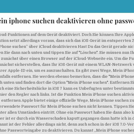
in iphone suchen deaktivieren ohne passw
loud-Funktionen auf dem Gerät deaktiviert. Doch Sie können Ihre App
on setzt allerdings voraus, dass sich das iOS-Gerät im entsperrten 
Phone suchen” über iCloud deaktivieren Hast Du das Gerät ger­ade ni
rollen Sie dann nach unten und tippen Sie auf "Löschen". Sie müssen nu
h zunächst über einen Brows­er auf der iCloud-Web­seite ein. Um die 
zunächst sicherstellen, dass Ihr iOS-Gerät mit einem WLAN-Netzwerk 
hrer Apple-ID ein, um es auszuschalten. Es gibt zwei Wege, Mein iPhon
nfalls entfernen. Sie werden ebenso bemerken, dass die "Mein iPhone
ch unten und finden dort die Option "Mein iPhone suchen". Entfernen S
ch eine Sicherheitslücke in iOS 7 kann es Unbefugten unter bestimm
ier den Regler nach links. Ist die Funktion Mein iPhone suchen aktivie
entfernen Apple bietet einige offizielle Wege, Mein iPhone suchen zu 
rwendete Passwort für Mein iPhone suchen nicht kennen. Tippen Sie dar
ter allen Umständen eintritt. Ohne ein Passwort haben Sie dann also k
ider ist er durch ein Wasserschaden kaputt gegangen dann hatte ich i
nt ist der Fehler allerdings nicht, denn auch schon in der iOS 7.0-Ver
ohne Passworteingabe zu deaktivieren. Du kannst „Mein iPhone suche