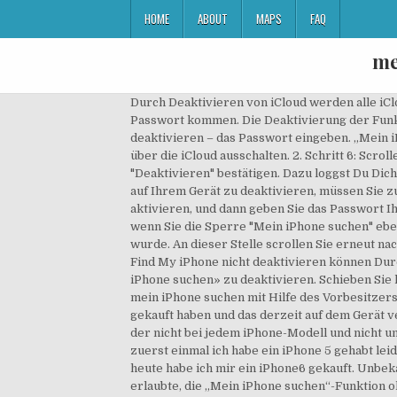
HOME
ABOUT
MAPS
FAQ
me
Durch Deaktivieren von iCloud werden alle iC
Passwort kommen. Die Deaktivierung der Funkti
deaktivieren – das Passwort eingeben. „Mein i
über die iCloud auss­chal­ten. 2. Schritt 6: Sc
"Deaktivieren" bestätigen. Dazu log­gst Du Dic
auf Ihrem Gerät zu deaktivieren, müssen Sie 
aktivieren, und dann geben Sie das Passwort I
wenn Sie die Sperre "Mein iPhone suchen" ebe
wurde. An dieser Stelle scrollen Sie erneut na
Find My iPhone nicht deaktivieren können Dur
iPhone suchen» zu deaktivieren. Schieben Sie h
mein iPhone suchen mit Hilfe des Vorbesitzers 
gekauft haben und das derzeit auf dem Gerät ve
der nicht bei jedem iPhone-Modell und nicht un
zuerst einmal ich habe ein iPhone 5 gehabt le
heute habe ich mir ein iPhone6 gekauft. Unbekan
erlaubte, die „Mein iPhone suchen“-Funktion 