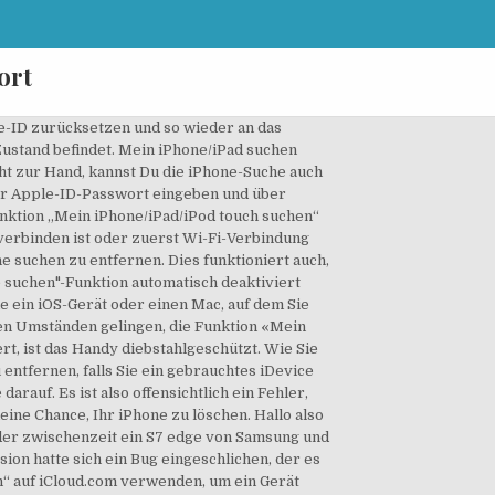
ort
le-ID zurücksetzen und so wieder an das
Zustand befindet. Mein iPhone/iPad suchen
cht zur Hand, kannst Du die iPhone-Suche auch
n Ihr Apple-ID-Passwort eingeben und über
Funktion „Mein iPhone/iPad/iPod touch suchen“
verbinden ist oder zuerst Wi-Fi-Verbindung
e suchen zu entfernen. Dies funktioniert auch,
 suchen"-Funktion automatisch deaktiviert
ie ein iOS-Gerät oder einen Mac, auf dem Sie
ten Umständen gelingen, die Funktion «Mein
rt, ist das Handy diebstahlgeschützt. Wie Sie
entfernen, falls Sie ein gebrauchtes iDevice
auf. Es ist also offensichtlich ein Fehler,
eine Chance, Ihr iPhone zu löschen. Hallo also
n der zwischenzeit ein S7 edge von Samsung und
sion hatte sich ein Bug eingeschlichen, der es
n“ auf iCloud.com verwenden, um ein Gerät