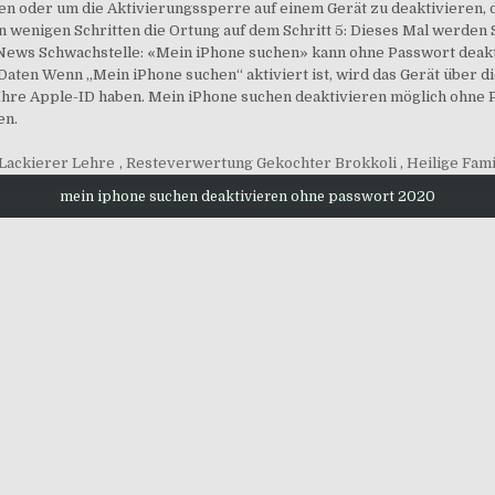
n oder um die Aktivierungssperre auf einem Gerät zu deaktivieren, d
in wenigen Schritten die Ortung auf dem Schritt 5: Dieses Mal werden 
News Schwachstelle: «Mein iPhone suchen» kann ohne Passwort deakti
Daten Wenn „Mein iPhone suchen“ aktiviert ist, wird das Gerät über d
 Ihre Apple-ID haben. Mein iPhone suchen deaktivieren möglich ohne 
en.
Lackierer Lehre
,
Resteverwertung Gekochter Brokkoli
,
Heilige Fami
mein iphone suchen deaktivieren ohne passwort 2020