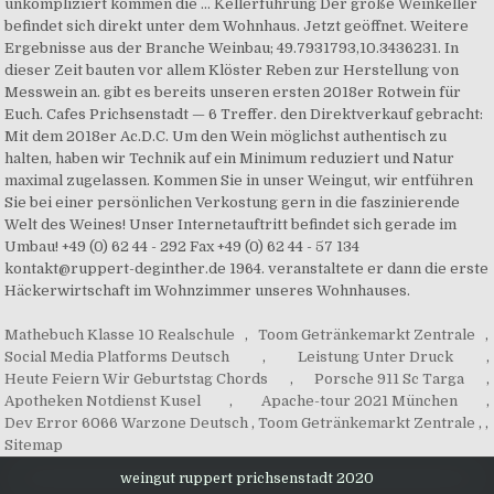
Mathebuch Klasse 10 Realschule
,
Toom Getränkemarkt Zentrale
,
Social Media Platforms Deutsch
,
Leistung Unter Druck
,
Heute Feiern Wir Geburtstag Chords
,
Porsche 911 Sc Targa
,
Apotheken Notdienst Kusel
,
Apache-tour 2021 München
,
Dev Error 6066 Warzone Deutsch
,
Toom Getränkemarkt Zentrale
, ,
Sitemap
weingut ruppert prichsenstadt 2020