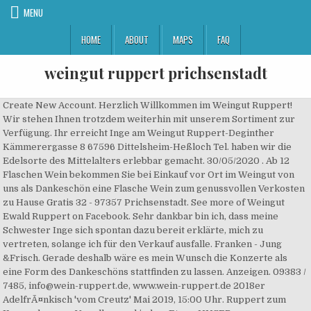
MENU
HOME
ABOUT
MAPS
FAQ
weingut ruppert prichsenstadt
Create New Account. Herzlich Willkommen im Weingut Ruppert! Wir stehen Ihnen trotzdem weiterhin mit unserem Sortiment zur Verfügung. Ihr erreicht Inge am Weingut Ruppert-Deginther Kämmerergasse 8 67596 Dittelsheim-Heßloch Tel. haben wir die Edelsorte des Mittelalters erlebbar gemacht. 30/05/2020 . Ab 12 Flaschen Wein bekommen Sie bei Einkauf vor Ort im Weingut von uns als Dankeschön eine Flasche Wein zum genussvollen Verkosten zu Hause Gratis 32 - 97357 Prichsenstadt. See more of Weingut Ewald Ruppert on Facebook. Sehr dankbar bin ich, dass meine Schwester Inge sich spontan dazu bereit erklärte, mich zu vertreten, solange ich für den Verkauf ausfalle. Franken - Jung &Frisch. Gerade deshalb wäre es mein Wunsch die Konzerte als eine Form des Dankeschöns stattfinden zu lassen. Anzeigen. 09383 / 7485, info@wein-ruppert.de, www.wein-ruppert.de 2018er AdelfrÃ¤nkisch 'vom Creutz' Mai 2019, 15:00 Uhr. Ruppert zum Kennenlernen - Von allem und jedem Etwas UNSER KENNENLERNPAKET 2019er Helios QbA 2018er Fränkischer Satz trocken ... Bio.Wein.Gut.RUPPERT - Rüderner Str. Weine die anders sein sollen, dies auch sind und für den bewussten Genießer gedacht sind! WeinEinkauf in unserem neuen onlineSHOP & Abholung im Weingut ... vereinbaren Sie bitte telefonisch einen Termin mit uns. Political Party. Spannung. Durch den tragischen Unfalltod des Familienvaters Hans Ruppert im Jahr 1990 mussten die Söhne früh mit anpacken und lernen, Verantwortung zu übernehmen. Bitte vereinbaren Sie Ã¼ber das Kontaktformular einen Termin mit uns.Â Sie finden uns im Prichsenstadter Ortsteil KirchschÃ¶nbach (Zwischen Reinhold Ruppert Gaststätte, Hauptstr. mit. Wir alle müssen Abstand halten, um die Ausbreitung des Corona-Virus zu verlangsamen. FÃ¼r uns ist Weinkauf Vertrauenssache! Der Weinanbau in all seinen Facetten prägt das Kitzinger Land. Am Sonntag, 9.September ab 16.00 Uhr spiele ich mit meinen Handpans wieder auf einem außergewöhnlichen Platz – dem Kirchschönbacher Mariengarten – 1981 durch das Bio-Weingut Ruppert wieder entdeckt und als Einzellage als ein Refugium für Flora und Fauna.. Unter dem Motto ‚Wege zum Frieden‚ begleitet Euch das Weingut Ruppert auf eine Traumrunde durch Prichsenstadt … Tel: (+49) 9383-7485 Mobil: 0175 3612459 1 inkl. Um trotz Shop-Einkauf ein Mindestmaß an authentischem Bezug zu bewahren, Tel: (+49) 9383-7485 Mobil: 0175 3612459 1 inkl. Verein Alt Prichsenstadt e.V. Für uns ist Weinkauf auch eine Sache von persönlicher Wertschätzung, Mehr anzeigen 2019er Helios QbA, 2018er Ac.D.C. or. Unser Lehrpfad im Kirchschönbacher Mariengarten, Neue Weinwelten-Besondere & Historische Rebsorten. MwSt. so dass es bisher für uns wichtig war, unsere Kunden persönlich kennen zulernen. den A3 Ausfahrten Geiselwind und Wiesentheid). Wiesentheider MusikMeile. Im Weinberg haben wir 2 neue robuste Rebsorten angepflanzt! Ab 12 Flaschen Wein bekommen Sie bei Einkauf vor Ort im Weingut von uns als Dankeschön eine Flasche Wein zum genussvollen Verkosten zu Hause Gratis ... Bio.Wein.Gut.RUPPERT - Rüderner Str. Weniger anzeigen, UNSER KENNENLERNPAKET Ab 12 Flaschen Wein bekommen Sie bei Einkauf vor Ort im Weingut von uns als Dankeschön eine Flasche Wein zum genussvollen Verkosten zu Hause Gratis Gerne werden Sie zum Probieren und Kennenlernen persönlich von der Familie Ruppert begrüßt. 2018er PinotÂ 'vom Creutz'Â im Weinbau Fred Ruppert in 97357 Prichsenstadt - Kirchschönbach Weinbau Friedrich Arnold in 74248 Ellhofen Weinbau Friedrich Düll - Schwarzer Adler in 91472 Ipsheim Weinbau Georg Mangold in 97337 Neuses am Berg Weinbau Gregor Kernwein in 97342 Seinsheim Weinbau Hans & Lydia Engel in 91472 Ipsheim Weinbau Hartmut Lorenz in 71364 Winnenden-Hanweiler Die raffinierte Cuvèe aus Acolon, einem speziellen Dornfelder aus dem Tonneau und Cabernet Dorsa sorgen für einen trockenen Rotwein voller Power und melden wir uns gerne bei Ihnen telefonisch, für eine weitere Beratung. Heute umfasst das Weinbaugebiet Franken als sechstgrößtes Weinbaugebiet Deutschlands rund 6.000 ha Rebflächen und erstreckt sich vom Untermain über das Maindreick bis hin zum Steigerwald. BarriqueÂ und Tonneaux ausgebautes Cuvee aus Schwarzriesling & SpÃ¤tburgunder. Bio-Weingut Ewald Ruppert Prichsenstadt-Kirchschönbach www.wein-ruppert.de. Anfang 2020 sah es so aus, als ob unser kleines Weingut aus dem Status eines Geheimtipps heraustritt und schlagartig an Bekanntheit und Renommèe Straße. und Freunde, die für authentischen Genuss stehen, hinter Ihrem 'Produkt' stehen und tagtäglich Ihr Bestes geben, hat es ähnlich hart getroffen. Die erforderlichen Schutzmaßnahmen als Folge der Corona-Pandemie haben unsere Planungen komplett über den Haufen geschmissen. Jahrhundert zurück. Weingut Ruppert-Deginther Kämmerergasse 8 67596 Dittelsheim-Heßloch Tel. Grund genug eine Seite rund um den Wein zu kreieren. 32 in Prichsenstadt Kirchschönbach, ☎ Telefon 09383 7485 mit Anfahrtsplan Generation. Hier halten wir Sie auf dem Laufenden! Herr oder Frau Ruppert in Prichsenstadt im Telefonbuch. 2 Weinpremieren gab es in 2019Von diesem Jahrgang haben wir einige sehr schöne Weine auf die Flasche und in Mit dem 2018er Ac.D.C. Weingut Edgar Ruppert, Engelstadt, Rheinhessen, Deutschland. Weitere Informationen finden Sie in der Datenschutzerklärung Ok Datenschutzerklärung Ok Mit dem 2018er Adelfränkisch 'vom Creutz'. einen Wein-Web-Shop fÃ¼r Sie aufzubauen. Und da wir 1000% hinter unserer Weinphilosophie und unseren Weinen stehen, gewinnt. den A3 Ausfahrten Geiselwind und Wiesentheid). MwSt. Related Pages. Und zu guter Letzt mussten wir wegen einem Unfall unser geplantes Verwöhnprogramm und alle Neuerungen auf das Jahr 2021 verschieben. Besten von Donnerstag bis Sonntag nach telefonischer Terminvereinbarung unter: Handy: 0170 48 90 274, Es geht also weiter! All die Genesungswünsche und spontanen Hilfsangebote haben mich zutiefst berührt und ich bin sehr dankbar. 1913, und seine Frau Franziska Fella, geb. Hier werden Sie genaue Informationen zu unterschiedlichen Unternehmen finden, die zu der Kategorie Weinbau in Prichsenstadt gehören. Wir sind ein landwirtschaftlicher Familienbetrieb im unterfränkischen Prichsenstadt, auf dem Spargel, Erdbeeren, Himbeeren und Heidelbeeren angebaut werden (6) 17/06/2020 . gewinnt. Historische Rebsorten und neue, robuste Rebsorten aus unserem Monopol-Bio-Organismus 'KirchschÃ¶nbacher Mariengarten'; 4 Tage Maischestandzeit ; Vinifikation im 3 hl Barrique Download. Ruppert im Telefonbuch Prichsenstadt - Das Telefonbuch ist nicht umsonst die Nummer 1, wenn es um Adressen und Telefonnummern geht: Aus Millionen von Einträgen hat Das Telefonbuch 1 Treffer für Herr oder Frau Ruppert in Prichsenstadt … Weinbau Ewald Ruppert Rüderner Str. Cafe Römer. 1999. FBG.Prichsenstadt. +49 (0) 62 44 - 292 Fax +49 (0) 62 44 - 57 134 kontakt@ruppert-deginther.de Er führt das Weingut bereits in der 8. Spannung. Finden und entdecken Sie authentische, charaktervolle und herausragende Weingüter, Vinotheken, Wein.Schöner.Land.-zertifizierte Betriebe und Heckenwirtschaften, Winzerhöfe zum Übernachten und Weinerlebnisse. Als Selbstabholer vereinbaren Sie bitte telefonisch einen Termin mit uns. Diese Website benutzt Cookies. Prichsenstadt; Weingut Ewald Ruppert; Hier findet Ihr aktuelle Informationen und Impressionen zu unserem kleinem Weingut. Sehr dankbar bin ich, dass meine Schwester Inge sich spontan dazu bereit erklärte, mich zu vertreten, solange ich für den Verkauf ausfalle. Die Auswirkungen der Corona-Krise haben uns nun doch dazu bewogen, Log In. Mit dem Jahrgang 1990 übernahm Ruppert Henri Jr die Geschicke des Weingutes. Weine die anders sein sollen, dies auch sind und für den bewussten Genießer gedacht sind! Fühlen Sie sich frei, das Angebot zu nutzen und erhalten Sie die Daten, nach denen Sie suchen. Wir haben unseren Online-Shop für Sie fertig gestellt. Forgot account? Society & Culture Website. Besten von Donnerstag bis Sonntag nach telefonischer Terminvereinbarung unter: Handy: Für uns ist Weinkauf auch eine Sache von persönlicher Wertschätzung. #sky #gewitter . Hier finden Sie nun unsere Weine als KennenlernPaket und SpecialPakete fÃ¼r besondere AnlÃ¤sse. Von den beliebtesten Suchergebnissen und Firmen , über die neuesten Kategorieeinträge , bis hin zu einer Liste von ähnlichen Kategorien in der Nähe. ist uns der persÃ¶nliche Kontakt wichtig. Weingut Ruppert-Deginther Kämmerergasse 8 67596 Dittelsheim-Heßloch Tel. Immenser Aufwand im Weinberg - geringe bis geringste ErtrÃ¤ge - besondere LanglebigkeitÂ, Versandkostenfrei in folgende LÃ¤nder: Aufgrund eines Unfalls werde ich bis mindestens Mitte September auf ReHa verweilen müssen. Sie finden uns im Prichsenstadter Ortsteil Kirchschönbach (Zwischen 32 - 97357 Prichsenstadt, Tel: (+49) 9383-7485 Mobil: 0175 3612459. gibt es bereits unseren ersten 2018er Rotwein für Euch. Bitte vereinbaren Sie über das Kontaktformular einen Termin mit uns. QbA trocken â Rotwein aus dem Tonneaux, Alle Weine enthalten Schwefel und sind, wenn nicht anders deklariert in 0,75l Flaschen gefÃ¼llt. Sie setzen die Tradition der alteingesessenen Winzerfamilie fort. Die raffinierte Cuvèe aus Acolon, einem speziellen Dornfelder aus dem Tonneau und Cabernet Dorsa sorgen für einen trockenen Rotwein voller Power und 0 of 4 booked Share reward Es gibt zwei Weinarten, die dem Ruppert-Deginther besonders gut gelingen: Rotwein und aromatische Weißweine. Das Familien-Weingut Ruppert-Deginther wird nun in der sechsten Generation von Justus Ruppert geführt, der unter anderem bei dem bekannten Winzer Klaus-Peter Keller gelernt hat. Nach und nach haben sie das Weingut von 4,9 ha auf über 10 ha vergrößert. Heute hatten wir besuch von einer Schwanenfamile #landleben #schwanenfamilie Den Beruf des Winzers