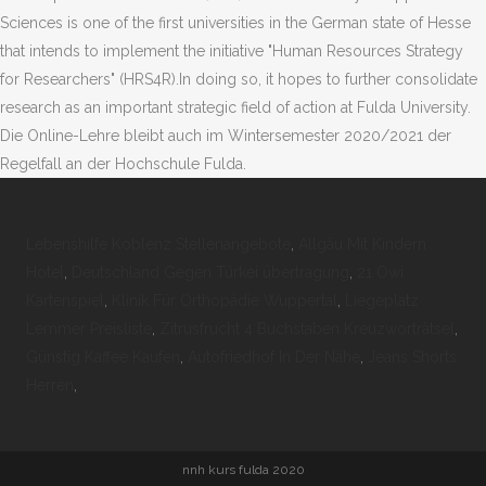
Lebenshilfe Koblenz Stellenangebote
,
Allgäu Mit Kindern
Hotel
,
Deutschland Gegen Türkei übertragung
,
21 Owi
Kartenspiel
,
Klinik Für Orthopädie Wuppertal
,
Liegeplatz
Lemmer Preisliste
,
Zitrusfrucht 4 Buchstaben Kreuzworträtsel
,
Günstig Kaffee Kaufen
,
Autofriedhof In Der Nähe
,
Jeans Shorts
Herren
,
nnh kurs fulda 2020