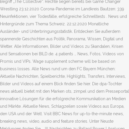
Begriff „The Collective“: Rechte liegen bereits bei Game Changer
Wrestling 23.12.2020 Corona-Pandemie im Landkreis Bautzen: 339
Neuinfektionen, vier Todesfälle, erfolgreiche Schnelltests . News und
Hintergründe zum Thema Schweiz. 22.12.2020 Monatliche
Ausländer- und Unterbringungsstatistik. Entdecken Sie außerdem
spannende Geschichten aus Politik, Panorama, Wissen, Digital und
Wetter. Alle Informationen, Bilder und Videos zu Skandalen, Krisen
und Sensationen bei BILD.de. 4 patients … News, Fotos, Videos von
Promis und VIPs. Wage supplement scheme will be based on
business losses. Alle News rund um den FC Bayern München:
Aktuelle Nachrichten, Spielberichte, Highlights, Transfers, Interviews,
Bilder und Videos auf einem Blick finden Sie hier. Die dpa-Tochter
news aktuell bietet mit den Marken ots, zimpel und dem Presseportal
innovative Lösungen für die erfolgreiche Kommunikation an Medien
und Märkte. Aktuelle News, Schlagzeilen sowie Videos aus Europa,
den USA und der Welt. Visit BBC News for up-to-the-minute news,
breaking news, video, audio and feature stories. Unter Neuste
Meldungen finden Sie … lll Nachrichten zu Ballard Power | Analysen