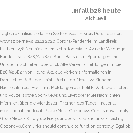
unfall b28 heute
aktuell
Täglich aktualisiert erfahren Sie hier, was im Kreis Düren passiert.
www.sz.de/news 22.12.2020 Corona-Pandemie im Landkreis
Bautzen: 278 Neuinfektionen, zehn Todesfälle. Aktuelle Meldungen
Bundesstraße B28,%20B27: Staus, Baustellen, Sperrungen und
Unfälle im schnellen Überblick Alle Verkehrsmeldungen für die
B28,%20B27 von Heute! Aktuelle Verkehrsinformationen in
Dornstetten B28 über Unfall. Berlin Top-News: 24 Stunden
Nachrichten aus Berlin mit Meldungen aus Politik, Wirtschaft, Tatort
und Polizei sowie Sport-News und Liveticker MSN Nachrichten
informiert über die wichtigsten Themen des Tages - national,
international und lokal. Please Note: Gozonews.Com is now simply
Gozo.News - Kindly update your bookmarks and links - Existing
Gozonews.Com links should continue to function correctly. Egal ob