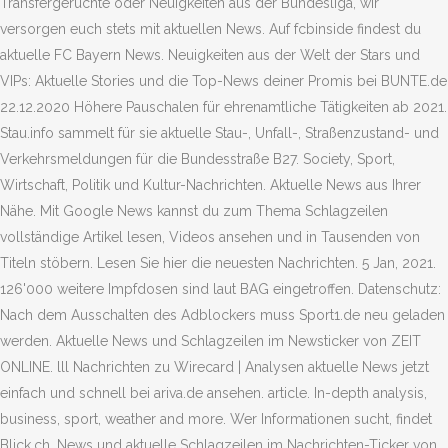
Transfergerüchte oder Neuigkeiten aus der Bundesliga, wir
versorgen euch stets mit aktuellen News. Auf fcbinside findest du
aktuelle FC Bayern News. Neuigkeiten aus der Welt der Stars und
VIPs: Aktuelle Stories und die Top-News deiner Promis bei BUNTE.de
22.12.2020 Hö­he­re Pau­scha­len für eh­ren­amt­li­che Tä­tig­kei­ten ab 2021.
Stau.info sammelt für sie aktuelle Stau-, Unfall-, Straßenzustand- und
Verkehrsmeldungen für die Bundesstraße B27. Society, Sport,
Wirtschaft, Politik und Kultur-Nachrichten. Aktuelle News aus Ihrer
Nähe. Mit Google News kannst du zum Thema Schlagzeilen
vollständige Artikel lesen, Videos ansehen und in Tausenden von
Titeln stöbern. Lesen Sie hier die neuesten Nachrichten. 5 Jan, 2021.
126'000 weitere Impfdosen sind laut BAG eingetroffen. Datenschutz:
Nach dem Ausschalten des Adblockers muss Sport1.de neu geladen
werden. Aktuelle News und Schlagzeilen im Newsticker von ZEIT
ONLINE. lll Nachrichten zu Wirecard | Analysen aktuelle News jetzt
einfach und schnell bei ariva.de ansehen. article. In-depth analysis,
business, sport, weather and more. Wer Informationen sucht, findet
Blick.ch. News und aktuelle Schlagzeilen im Nachrichten-Ticker von