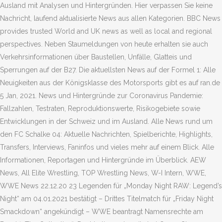
Ausland mit Analysen und Hintergründen. Hier verpassen Sie keine
Nachricht, laufend aktualisierte News aus allen Kategorien. BBC News
provides trusted World and UK news as well as local and regional
perspectives. Neben Staumeldungen von heute erhalten sie auch
Verkehrsinformationen über Baustellen, Unfälle, Glatteis und
Sperrungen auf der B27. Die aktuellsten News auf der Formel 1: Alle
Neuigkeiten aus der Königsklasse des Motorsports gibt es auf ran.de
5 Jan, 2021. News und Hintergründe zur Coronavirus Pandemie:
Fallzahlen, Testraten, Reproduktionswerte, Risikogebiete sowie
Entwicklungen in der Schweiz und im Ausland. Alle News rund um
den FC Schalke 04: Aktuelle Nachrichten, Spielberichte, Highlights,
Transfers, Interviews, Faninfos und vieles mehr auf einem Blick. Alle
Informationen, Reportagen und Hintergründe im Überblick. AEW
News, All Elite Wrestling, TOP Wrestling News, W-I Intern, WWE,
WWE News 22.12.20 23 Legenden für „Monday Night RAW: Legend’s
Night“ am 04.01.2021 bestätigt – Drittes Titelmatch für „Friday Night
Smackdown“ angekündigt – WWE beantragt Namensrechte am