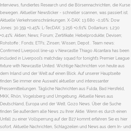
Interviews, fundiertes Research und die Börsennachrichten, die Kurse
bewegen. Aktueller Newsticker - schneller scannen, was passiert ist.
Aktuelle Verkehrseinschränkungen. X-DAX: 13.680 -0,16%: Dow
Jones: 30.359 +0,45%: L-TecDAX: 3.256 +0,61%: Dollarkurs: 1,230
+0,41%: Aktien; News; Forum; Zertifikate; Hebelprodukte; Devisen;
Rohstoffe ; Fonds; ETFs; Zinsen; Wissen; Depot . Team news:
Confirmed Liverpool line-up v Newcastle Thiago Alcantara has been
included in Liverpool’s matchday squad for tonight’s Premier League
fixture with Newcastle United. Wichtige Nachrichten von heute aus
dem Inland und der Welt auf einen Blick. Auf unserer Hauptseite
finden Sie immer eine Auswahl aktueller und interessanter
Pressemitteilungen. Tägliche Nachrichten aus Fulda, Bad Hersfeld,
MKK, Rhön, Vogelsberg und Umgebung. Aktuelle News aus
Deutschland, Europa und der Welt. Gozo News. Über die Suche
finden Sie außerdem alle News zu Ihrer Aktie. Wenn es durch einen
Unfall zu einer Vollsperrung auf der B27 kommt erfahren Sie es hier
sofort. Aktuelle Nachrichten, Schlagzeilen und News aus dem In- und