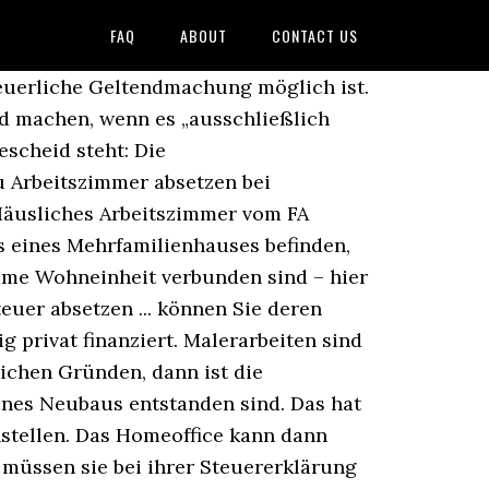
FAQ
ABOUT
CONTACT US
ch absetzen. Machen Selbstständige Ausgaben für ein häusliches Arbeitszimmer im eigenen Haus geltend, können solche Räume ungewollt zum notwendigen Betriebsvermögen werden. : Ob und in welcher Höhe sie in der Steuererklärung auftauchen dürfen, hängt davon ab, … Die eingenommenen Mieten musst Du als Einkünfte aus Vermietung und Verpachtung versteuern. Denn im Bereich der denkmalgeschützten Immobilien gelten besondere Regelungen. Beim Bau des Eigenheims oder dessen Kauf kann der Hausherr allerdings einige Optionen nutzen, um Zinsen steuerlich absetzbar zu machen. Es gibt doch sicherlich eine allgemeine Formel, wie ich … Lesezeit: < 1 Minute Viele Selbstständige brauchen für ihre Tätigkeit keine eigenen Betriebsräume - sie arbeiten zu Hause in ihrer Wohnung bzw. Haben auch Sie ein solches Heimbüro, entstehen dafür Kosten, die Sie als Betriebsausgaben absetzen können. Wer eine Denkmal-Immobilie besitzt und bewohnt, kann von besonders hohen Sonderabschreibungen profitieren. Bei Ihrem Arbeitszimmer muss es sich um einen eigenen separaten Raum handeln. Normalerweise sind lediglich zwei Punkte von Bedeutung:. Und zwar dann, wenn Sie beispielsweise Ihr Unternehmen einstellen, veräußern oder einfach nur das häusliche Arbeitszimmer nicht mehr nutzen, weil Sie bspw. Generell gilt im Steuerrecht, dass private Anschaffungen nicht über Steuervergünstigungen gefördert werden. Die Kosten für eine Renovierung oder Modernisierung sind oftmals eine genauso unliebsame Sache, wie die Renovierung selbst. In der Praxis haben Selbstständige oft die Möglichkeit, ein Arbeitszimmer steuerlich geltend zu machen. Laptop, Telefon oder jobbezogene Fachliteratur. Grundsätzlich können Sie als Steuerzahler Reparaturkosten von der Steuer absetzen, die in Ihrer Eigentumswohnung, dem Eigenheim oder auch dem eigenen Garten angefallen sind. Von vielen Zahnärzten wird die Praxis im eigenen Haus als erstrebenswertes Ziel angesehen. Im eigenen Büro kann man sich konzentrieren und seine Arbeit professionell erledigen. Beispiel: Mit einem 18 qm großen Büro bei einer Gesamtfläche Ihres Eigenheimes von 130 qm können Sie 13,84 Prozent der Gesamtkosten absetzen. Und noch etwas: Teilt ihr Euch ein Arbeitszimmer mit jemanden, zum Beispiel eurem Freund, könnt ihr beide die Kosten als Betriebsausgaben geltend machen. Nur wenn bestimmte Voraussetzungen erfüllt sind, ist es möglich, das Arbeitszimmer in der Steuererklärung anzugeben, damit die Steuerlast zu senken und so einige Euro zu sparen. Januar 2009 ist der Steuerbonus für Handwerksleistungen erhöht worden. Betriebsnebenkosten: Bei der Nutzung deiner Büro- und Arbeitsräume fallen Betriebsnebenkosten an. Am 1. Zu unterscheiden ist jedoch, ob das Haus selbst bewohnt oder vermietet wird. Doch Vorsicht, wenn sie mit der Praxis umziehen: Dann drohen steuerliche Fallstricke. Büro & Co Hörsaal ... Steuertipp: Den Umbau im Haus beim Fiskus absetzen. Arbeiten im Homeoffice ist im Moment bei vielen ein großes Themen. Werden im Zuge einer Re