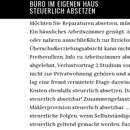
BÜRO IM EIGENEN HAUS
STEUERLICH ABSETZEN
Möchten Sie Reparaturen absetzen, müssen Sie zunächst wissen, für welche Kosten eine steuerliche Geltendmachung möglich ist. Ein häusliches Arbeitszimmer genügt. Arbeitnehmer können das Heimbüro nur dann geltend machen, wenn es „ausschließlich oder nahezu ausschließlich zur Erzielung von Einkünften“ genutzt wird. Im letzten Steuerbescheid steht: Die Überschußerzielungsabsicht kann nicht abschließend beurteilt werden. Steuer-Ratgeber zu Arbeitszimmer absetzen bei Freiberuflern, Info zu Arbeitszimmer absetzen bei Freiberuflern, Absetzung Arbeitszimmer, Häusliches Arbeitszimmer vom FA abgelehnt, Verlustvortrag 2.Studium von 2008-2012 Arbeitsräume, die sich im Dach­geschoss eines Mehrfamilienhauses ­befinden, nicht zur Privatwohnung ­gehören und aufgrund der räumlichen Distanz nicht als gemeinsame Wohn­einheit verbunden sind – hier lag eine fremd vermietete Etage dazwischen (Az. Renovierungskosten können Sie von der Steuer absetzen ... können Sie deren Kosten ebenfalls steuerlich absetzen. Das Haus ist nicht über eine Bank, sondern anderweitig privat finanziert. Malerarbeiten sind steuerlich absetzbar! Zusammengefasst: Mieten Sie eine Wohnung oder ein Haus aus beruflichen Gründen, dann ist die Maklerprovision steuerlich absetzbar. ... dürfen Sie keine Kosten absetzen, die im Rahmen eines Neubaus entstanden sind. Das hat steuerliche Folgen, wenn Selbstständige nach Jahrzehnten ihre selbstständige Tätigkeit einstellen. Das Homeoffice kann dann steuerlich geltend gemacht werden. Fazit: Arbeitszimmer absetzen ist häufig möglich. Dazu müssen sie bei ihrer Steuererklärung die Anlage V für „Einkünfte aus Vermietung und Verpachtung“ ausfüllen und Ausgaben mit einer Quittung oder einer Rechnung belegen. ... um das Büro im eigenen Haus oder der eigenen Wohnung unterzubringen. Arbeiten von zu Hause aus, im eigenen Büro, und wann immer man gerade will – das hört sich traumhaft an. Wir haben bereits aus einer anderen Quelle die Auskunft erhalten, dass sich dies auf §165 Abs.1 Satz 1 und 2 AO bezieht und heißt, dass gegebenenfalls in späteren Jahren eine Nachzahlung fällig werden kann, weil nach Ansicht der Finanzbehörde keine Überschusserzielungsabsicht besteht. Wenn Ihnen Ihr Arbeitgeber keinen eigenen Arbeitsplatz zur Verfügung stellt, können Sie Ihr Büro absetzen. Allerdings müssen die Gegebenheiten in den eigenen 4 Wänden stimmen, denn dann ergeben sich zudem auch noch steuerliche Vorteile. Das Wohngefühl wird dadurch nicht beeinträchtigt. Aber Sie können nicht nur die Miete absetzen, sondern die Abschreibung kann sich auch auf Raumkosten und sonstige Grundstücksaufwendungen wie beispielsweise die Grundsteuer beziehen, wenn Sie Eigentümer der genutzten Räume sind. Wenn Du eine Wohnung oder ein Haus vermietest, kannst Du eine Reihe an Ausgaben bei der Steuer absetzen. Bürostuhl absetzen: Im heutigen Beitrag zeigen wir Ihnen, wie Sie neben Ihrem neuen Bürostuhl auch Ihre neu erworbenen Büromöbel von der Steuer absetzen.. Ja, Büroinventar ist teuer, aber die Investition lohnt sich, da Freiberufler und Gewerbetreiben