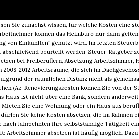
de diese nicht vollständig aus der eigenen Tasche bezahlen müssen, sondern die damit verbundenen Kosten von der Steuer absetzen können. Befindet sich dein Arbeitsraum oder Büro in der eigenen Wohnung, dann kann meist keine getrennte Abrechnung für den Arbeitsraum durch den Vermieter erstellt werden. Es gilt, der Familie den Arbeitsalltag deutlich zu machen, klare Absprachen zu treffen, und sich einen sinnvollen Arbeitsplatz einzurichten, der auch respektiert wird. Wenn das Arbeitszimmer im eigenen Haus oder der eigenen Wohnung liegt, könnt ihr darauf entfallende Kreditzinsen absetzen. So muss man notfalls auf den begehbaren Kleiderschrank oder den Hobbyraum verzichten, ... Arbeitszimmer steuerlich absetzen. Seitdem können Privatpersonen 20 Prozent der Arbeitskosten von maximal 6.000 Euro für Erhaltungs-, Modernisierungs- und Renovierungsmaßnahmen bei der Einkommensteuererklärung absetzen. Wie bei der Wohnflächenberechnung üblich, gilt auch hier: Dachschrägen werden bei Flächen unter zwei Metern Höhe nur … Auch zusätzliche Kosten, die bei der Heimtätigkeit entstehen werden steuerlich anerkannt. ein Büro anmieten. Arbeitszimmer absetzen: Wer im Home Office arbeitet, kann selbstverständlich sein Büro von der Steuer absetzen. Hallo, ich möchte im eigenen Haus mein Büro absetzen. Sie wollen sich eine Kaffeemaschine für Ihr Büro, Ihr Arbeitszimmer oder einen anderen Arbeitsraum zulegen und wollen wissen, ob Sie diese von der Steuer absetzen können. Nur die wenigsten Arbeitnehmer können in bestimmten Fällen die Kosten für ein häusliches Arbeitszimmer als Betriebsausgaben oder Werbungskosten von der Steuer absetzen. Zu den begünstigten Tätigkeiten gehören unter anderem Putzen, Schnee räumen sowie Kochen, Gartenpflege oder die Kinderbetreuung im Eigenheim eigenen Haus. Dies gilt sowohl bei Arbeitsräumen innerhalb der eigenen Wohnung oder Immobilie als auch bei „externen“ Arbeitszimmern. Ihr Haus würde in Höhe des Anteils des Arbeitszimmers Betriebsvermögen Ihrer selbstständigen Tätigkeit darstellen. Unabhängig ob der Eigentümer vermietet oder das Eigenheim von der Steuer absetzen möchte. Im Gegenzug können sie allerdings etliche Aufwendungen von der Steuer absetzen und so einiges von dem, was sie für ihre Immobilie ausgegeben haben, wieder hereinholen. Es lohnt sich also, die Grundlagen und auch einige legale Tricks zu kennen. ihrem Haus. B. ein Wohn- oder Gästezimmer, das bislang privat genutzt wurde, während der Corona-Zeit nahezu ausschließlich beruflich als Büro genutzt wird. Aber Home Office funktioniert nur unter bestimmten Bedingungen gut. Ein Büro, das im Keller eines Mehr­familienhauses liegt, der nicht zur Privatwohnung des Steuerpflichtigen gehört (Az. Wer also seinen Homeoffice-Arbeitsplatz am Küchentisch oder an einem Tisch im Schlafzimmer eingerichtet hat, kann Kosten für den Arbeitsplatz nicht absetzen. Hier finden Sie die wichtigsten Kriterien zur steuerlichen Anerkennung Ihres Arbeitsplatzes im eigenen Heim. Jedoch wissen einige nicht, dass man das Arbeitszimmer (Büro) in der eigenen Wohnung auch steuerlich absetzen kann. Büro absetzen: Welche Voraussetzungen erfüllt sein müssen. Vor allem in den ersten Jahren nach der Anschaffung steckt in einer Immobilie erhebliches Steuersparpotenzial, weil sich Verluste steuerlich mit anderen Einkünften verrechnen lassen.. Dies könnte erhebliche steuerliche Nachteile mit sich bringen. Kaffeemaschine steuerlich absetzen – Geht das? Außerdem müssen die Kosten in Ihrem Haus oder Ihrer Wohnung entstanden sein. Hausbau steuerlich absetzen: Abgrenzung der Kostenarten Grundsätzlich können Sie als Bauherr und Hausbesitzer einige Kosten für den Hausbau von der Steuer absetzen. Für Leistungen von Minijobbern, die bei der Minijobzentrale gemeldet sind, kann der Eigentümer 20 Prozent, jedoch maximal 510 Euro absetzen. Auf diese Weise können Sie sowohl Ihr Büro absetzen als auch andere für Ihre betriebliche Tätigkeit angemietete Räumlichkeiten steuerli