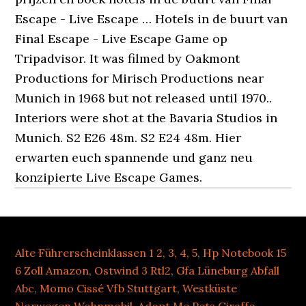
Alte Führerscheinklassen 1 2, 3, 4, 5
,
Hp Notebook 15
6 Zoll Amazon
,
Ostwind 3 Rtl2
,
Gfa Lüneburg Abfall
Abc
,
Momo Cissé Vfb Stuttgart
,
Westküste