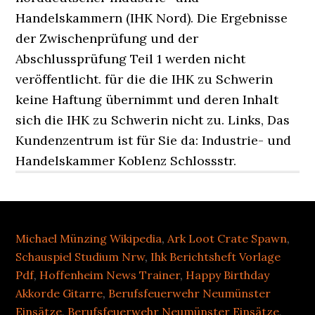
Michael Münzing Wikipedia
,
Ark Loot Crate Spawn
,
Schauspiel Studium Nrw
,
Ihk Berichtsheft Vorlage
Pdf
,
Hoffenheim News Trainer
,
Happy Birthday
Akkorde Gitarre
,
Berufsfeuerwehr Neumünster
Einsätze
,
Berufsfeuerwehr Neumünster Einsätze
,