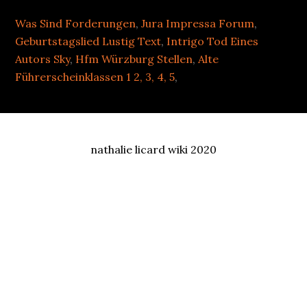
Was Sind Forderungen
,
Jura Impressa Forum
,
Geburtstagslied Lustig Text
,
Intrigo Tod Eines
Autors Sky
,
Hfm Würzburg Stellen
,
Alte
Führerscheinklassen 1 2, 3, 4, 5
,
nathalie licard wiki 2020