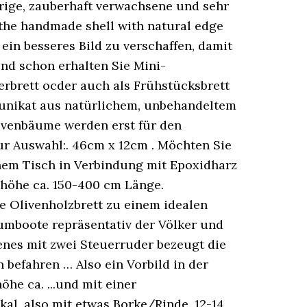
hrige, zauberhaft verwachsene und sehr
: the handmade shell with natural edge
 ein besseres Bild zu verschaffen, damit
und schon erhalten Sie Mini-
ierbrett ocder auch als Frühstücksbrett
 unikat aus natürlichem, unbehandeltem
livenbäume werden erst für den
ur Auswahl:. 46cm x 12cm . Möchten Sie
inem Tisch in Verbindung mit Epoxidharz
, höhe ca. 150-400 cm Länge.
e Olivenholzbrett zu einem idealen
aumboote repräsentativ der Völker und
enes mit zwei Steuerruder bezeugt die
befahren … Also ein Vorbild in der
e ca. ...und mit einer
al, also mit etwas Borke/Rinde. 12-14