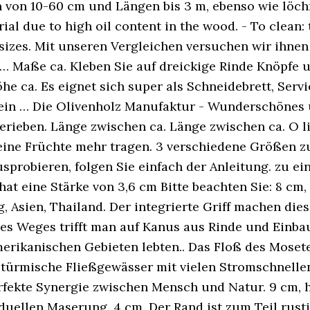
rn von 10-60 cm und Längen bis 3 m, ebenso wie löc
rial due to high oil content in the wood. - To clean
t sizes. Mit unseren Vergleichen versuchen wir ihnen
 … Maße ca. Kleben Sie auf dreickige Rinde Knöpfe 
öhe ca. Es eignet sich super als Schneidebrett, Serv
 ein … Die Olivenholz Manufaktur - Wunderschönes
ngerieben. Länge zwischen ca. Länge zwischen ca. O 
eine Früchte mehr tragen. 3 verschiedene Größen z
usprobieren, folgen Sie einfach der Anleitung. zu e
at eine Stärke von 3,6 cm Bitte beachten Sie: 8 cm
 Asien, Thailand. Der integrierte Griff machen dies
g des Weges trifft man auf Kanus aus Rinde und Einb
merikanischen Gebieten lebten.. Das Floß des Moset
türmische Fließgewässer mit vielen Stromschnellen 
ekte Synergie zwischen Mensch und Natur. 9 cm, höh
uellen Maserung. 4 cm. Der Rand ist zum Teil rustik