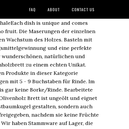
FAQ
ABOUT
CONTACT US
chaleEach dish is unique and comes
 no fruit. Die Maserungen der einzelnen
en Wachstum des Holzes. Basteln mit
ngsmittelgewinnung und eine perfekte
er wunderschönen, natürlichen und
nholzbrett zu einem echten Unikat.
en Produkte in dieser Kategorie
en mit 5 - 9 Buchstaben für Rinde. Im
bis gar keine Borke/Rinde. Bearbeitete
Olivenholz Brett ist ungeölt und eignet
ristbaumkugel gestalten, sondern auch
 freigegeben, nachdem sie keine Früchte
. Wir haben Stammware auf Lager, die