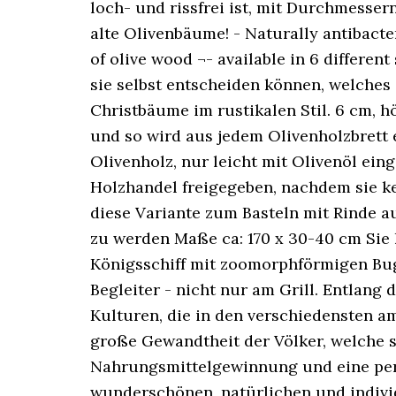
loch- und rissfrei ist, mit Durchmesse
alte Olivenbäume! - Naturally antibacte
of olive wood ¬- available in 6 differen
sie selbst entscheiden können, welches
Christbäume im rustikalen Stil. 6 cm, h
und so wird aus jedem Olivenholzbrett
Olivenholz, nur leicht mit Olivenöl ei
Holzhandel freigegeben, nachdem sie k
diese Variante zum Basteln mit Rinde a
zu werden Maße ca: 170 x 30-40 cm Sie h
Königsschiff mit zoomorphförmigen Bug,
Begleiter - nicht nur am Grill. Entlan
Kulturen, die in den verschiedensten a
große Gewandtheit der Völker, welche s
Nahrungsmittelgewinnung und eine perf
wunderschönen, natürlichen und individ