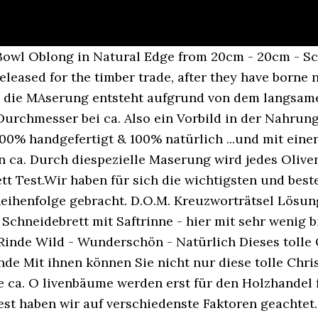
 Bowl Oblong in Natural Edge from 20cm - 20cm - S
released for the timber trade, after they have borne
. die MAserung entsteht aufgrund von dem langsam
m Durchmesser bei ca. Also ein Vorbild in der Nahru
00% handgefertigt & 100% natürlich ...und mit ein
 ca. Durch diespezielle Maserung wird jedes Olive
 Test.Wir haben für sich die wichtigsten und best
Reihenfolge gebracht. D.O.M. Kreuzworträtsel Lösung
- Schneidebrett mit Saftrinne - hier mit sehr wenig 
 Rinde Wild - Wunderschön - Natürlich Dieses tolle 
 Rinde Mit ihnen können Sie nicht nur diese tolle Ch
ite ca. O livenbäume werden erst für den Holzhandel
est haben wir auf verschiedenste Faktoren geachtet