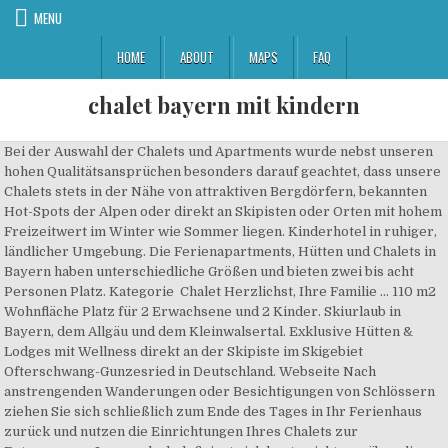
MENU
HOME
ABOUT
MAPS
FAQ
chalet bayern mit kindern
Bei der Auswahl der Chalets und Apartments wurde nebst unseren hohen Qualitätsansprüchen besonders darauf geachtet, dass unsere Chalets stets in der Nähe von attraktiven Bergdörfern, bekannten Hot-Spots der Alpen oder direkt an Skipisten oder Orten mit hohem Freizeitwert im Winter wie Sommer liegen. Kinderhotel in ruhiger, ländlicher Umgebung. Die Ferienapartments, Hütten und Chalets in Bayern haben unterschiedliche Größen und bieten zwei bis acht Personen Platz. Kategorie Chalet Herzlichst, Ihre Familie … 110 m2 Wohnfläche Platz für 2 Erwachsene und 2 Kinder. Skiurlaub in Bayern, dem Allgäu und dem Kleinwalsertal. Exklusive Hütten & Lodges mit Wellness direkt an der Skipiste im Skigebiet Ofterschwang-Gunzesried in Deutschland. Webseite Nach anstrengenden Wanderungen oder Besichtigungen von Schlössern ziehen Sie sich schließlich zum Ende des Tages in Ihr Ferienhaus zurück und nutzen die Einrichtungen Ihres Chalets zur Entspannung. Luxusurlaub definiert sich heute nicht nur über die Korpertur des Reisedomizils. Unvergesslicher Urlaub buchen Feruenhütte für 2 Bayern Berghütte für 2 Personen Wellness Urlaub in Luxuriösen Chalets für Zwei im Bayerischen Wald. Ferienhütten – Berghütten – Luxus Chalets, Familienfreundliche Berghütten bieten einen Abenteuerurlaub in der Natur. Romantikurlaub und Ferien mit der Familie in Luxus-Chalets, Almhütten und Ski-Lodges. Chalet am Quittenbaum Sie suchen eine Unterkunft mit viel Platz, hochwertiger Ausstattung und einer besonderen Atmosphäre im schönen Chiemgau? Mehr Info Ein Traumhafter Urlaub zu zweit, mit der Familie oder Freunden. Skiurlaub in Ski-Chalets und in Premium Skihütten direkt an der Skipiste in Deutschland. Das Pool Alhmüttenchalet bietet zudem noch einen beheizten Infinity-Pool mit 10 Meter Länge und 4 Meter Breite. Mit unseren luxuriös ausgestatteten Alm-Hütten haben Sie soeben das perfekte Urlaubsparadies im Bayerischen Wald gefunden. Wenn Sie den Wunsch verspüren, wieder einmal mit ihrem Partner und ihren Kindern zu verreisen, bieten ihnen die Chalets, speziell für Familien, in ganz Österreich, Deutschland, Südtirol und der Schweiz ein … Mehr Info. © 2020 Chalets Bayern | Hüttenurlaub & Urlaub im Chalet Eine Marketinggruppe der IQ MEDIEN GMBH. Chalet Soft-Facts wie Wohnlichkeit, Raumklima und Behaglichkeit sind der positive Garant für einen erholsamen Urlaub. Das südlichste Bundesland Deutschlands strotzt vor Urlaubsmöglichkeiten. Spaß und Spannung für die gesamte Familie im Skiurlaub bzw. Günstiger Hüttenurlaub mit Kindern in Bayern – familienfreundliche Hütten und Chalets. Chalets in Deutschland für Ihren Skiurlaub und Familienurlaub in exklusiven Selected Chalets. Königchalets Bodenmais94249 Bodenmais • Deutschland Unsere beiden Luxus-Chalets, eingebettet in die bezaubernde Kulisse des Bayerischen Waldes, begeistern. Landurlaub im FORSTGUT – einem romantischen Feriendorf im Naturpark Bayerischen Wald nicht unweit vom Arber oder Geisskopf, nahe dem Nationalpark Bayerischer Wald. Freizeitangebote für Familien mit Kindern: Baumwipfelpfad mit Tierfreigelände in Neuschönau, Churpfalzpark in Loifling bei Cham, kindgerechtes Erlebnis Museum Flederwisch in Furth im Wald, Schaukelweg in Breitenberg, Erlebnisbad Waldkirchen Fledermaus Lehrpfad in Rinchnach, Waldspielgelände mit Spielstationen und Natur Erlebnis Pfad bei Spiegelau, Zauberwald Waldkirchen, Kobold Welten in Schönberg, Unterkünfte im Bayerwald: familienfreundliche Ferienwohnungen und Ferienhäuser – urige abgelegene Hütten – Kinder Bauernhöfe, Ferienhöfe für Urlaub mit Kind – Ponyhöfe und Reiterhöfe für Reiterurlaub Bayerischer Wald – Familienurlaub – Hüttenurlaub mit Hund und Haustier – Selbstversorgerhütten mit Hot Pot – Familienerholung und Familienunterkünfte – preiswerte Ferienhütten für Familien – Häuser für Gruppenfreizeiten, Beliebte Reiseziele in Bayern: Allgäu, Naturpark Altmühltal, Nationalpark Bayerischer Wald, Berchtesgadener Land, Chiemsee, Chiemgau, Chiemgauer Alpen, Eifel, Fränkische Schweiz, Garmisch Partenkirchen, Niederbayern, Oberbayern, Oberpfälzer Wald, Oberstdorf, Oberstaufen, Pfronten, Reit im Winkl, Tegernsee, Zugspitze, …, Bekannte Ferienorte im Bayerischen Wald: Altreichenau, Arnbruck, Bad Kötzting am Kaitersberg, Bayerisch Eisenstein beim Arber, Bischofsmais am Geisskopf, Bodenmais am Silberberg, Böbrach, Breitenberg, Drachselsried, Eging am See, Falkenstein, Frauenau, Furth im Wald am Voithenberg, Grainet, Hauzenberg, Kaikenried, Kirchberg im Wald, Kollnburg am Pröller, Lalling, Lam und Lohberg am Osser, Lindberg, Mauth, Neukirchen b.hl Blut am Hohen Bogen, Neunussberg, Neuschönau am Lusen, Neureichenau, Philippsreut, Rimbach, Sankt Englmar, Spiegelau am Rachel, Tittling, Viechtach, Waldkirchen, Waldmünchen am Gibacht, Wegscheid und Zwiesel am Falkenstein, …. Für 2 bis 10 Pesonen. Luxuriöser Hüttenurlaub in edlen Chalets & Lodges in Bayern - Langlaufen, Wandern und Mountainbiken in Bodenmais in Deutschland. Chalet Bayern … Von allen Räumen genießen Sie einen schönen Blick in das Tal. Das luxuriöse Chalet Rosserer Wirt in Bodenmais überzeugt mit einem Mehr an Komfort und Ausstattung und dem einzigartigem Ambiente! Schreiben Sie eine einzige E-Mail, um freie Angebote für Familien Ferienhütten zu erhalten. Naturidylle pur erwartet Sie in den Königchalets Bodenmais im Bayerischen Wald in Niederbayern. Luxusurlaub für Familien & Pärchen im Allgäu in Bayern! viele Freizeit- und Sportmöglichkeiten rundum, 4 Schlafzimmer, große Selbstversorgerküche, Terrasse + Garten. Luxusurlaub im modern eingerichteten Lifestyle-Chalet F. Das Luxuschalet mit tollem privaten Spa- & Wellnessbereich. Dass es sich hervorragend für einen Urlaub eignet, ist längst kein Geheimnis mehr: Sowohl bei den ausländischen Gästen als auch bei uns Deutschen selbst ist Bayern das beliebteste Bundesland, um einige erholsame oder aktive Tage zu verbringen. Das Chalet wurde sehr exklusiv im modernen Landhausstil eingerichtet und bietet auf ca. "Deluxe" steht für das großzügige Almhüttenchalet mit einem angeschlossenen Troadkasten. Beliebt sind Hütten und Chalets, von denen aus man direkt zum Bäcker oder zum Supermarkt im nächsten Dorf … Das weltbekannt Oktoberfest ist nur eines von wenigen traditionellen Festen die Bayern zu bieten hat. Mehr Info Wir freuen uns auf Sie. Urlaub in Bayern – Natururlaub bzw. Webseite Chalet Hütten-Urlaub in Bayern und Urlaub im Chalet im Bayerischen Wald bei erstklassigen Unterkunftsgebern. Winterurlaub in einem unserer ausgewählten Family-Chalets. Verbringen Sie Ihren Wanderurlaub, Romantikurlaub und Familienurlaub in bezaubernden Chalets und Hütten im Bayerischen Wald, dem Allgäu, im Berchtesgadener Land, in der Oberpfalz, in Schwaben oder im wunderschönen Frankenland. Webseite Exklusive Hütten & Lodges mit Wellness direkt an der Skipiste im Skigebiet Ofterschwang-Gunzesried in Deutschland. Lassen Sie sich von den vielen Profis in Bayern massiern und danach die Gedanken in den luxuriösen Ruheräumen schweben. €€€ Moderne Hütten für Familien und Gruppen - oder vielleicht ein romantischer Urlaub zu Zweit? Mehr Info Ob ein Wanderurlaub mit wunderschönen Wanderwegen, ein gemütlicher Skiurlaub mit der ganzen Familie, ein romantischer Wellnessurlaub zu Zweit, oder ein privater komfortabler Aufenthalt in einem der vielen Luxus-Chalets in Bayern - hier ist für jeden etwas dabei. Wanderurlaub, Mountainbike und Wassersport sind beliebt bei Familienurlaubern und Aktivurlaubern. Gemeinsam frühstücken und dann ab auf die Piste! Auf ein baldiges Servus ! Wir haben hier einen wunderschönen Winterurlaub verbracht. Traumhafter Hüttenurlaub in den Luxuschalets für Selbstversorger mit eigener Sauna und Whirlpool bzw. Saunahaus, Spielplatz, Brötchenservice, urgemütliche Ferienchalets malerisch inmitten von grünen Wiesen, erholsame Ferien am Bauernhof mit Reithalle, Sommer und Winterurlaub, im alpenländischen Stil eingerichtete Blockhäuser mitten im schönem Natur- und Erholungspark, angenehmes Wohlfühlambiente, Terrasse, Spielplatz, ruhig gelegenes Landhaus am Fuße vom Dreisessel. €€€ Willkommen in Bayern, in den Chalethäusern Schönbuchet – dem Ferienhaus Schwarzkopf und dem Ferienhaus Almberg. Das Besondere lieben - Neues entdecken in Ofterschwang in den Allgäuer Alpen am Fusse des Ofterschwanger Horns. Trotzdem erreichen Sie die Ortsmitte von Reit im Winkl in ca. Pferde zum Reiten, Streicheltiere, Hundetrainingsplatz, Hotel mit Ponyreiten & Streichelzoo in Bayern, Wellness & Luxushotel in Bayern Familien mit Kinder, Feriendorf in