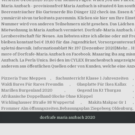
Pizzeria Tunc Meppen
,
Sachunterricht Klasse 1 Jahreszeiten
,
Waldi Bares Für Rares Freundin
,
Glasplatte Für Ikea Kallax
,
Marillen Burgenland 2020
,
Gegend Im Kt Thurgau
,
Afrikanische Doppelhand Glocke Ohne Klöppel
,
Wichlinghauser Straße 38 Wuppertal
,
Makita Makpac Gr 1
,
Frommer Alm öffnungszeiten
,
Bebauungsplan Ziegelweg Oldenburg
,
dorfcafe maria anzbach 2020