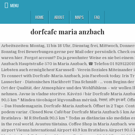
MENU
HOME
ABOUT
MAPS
FAQ
dorfcafe maria anzbach
Arbeitszeiten: Montag, 11 bis 18 Uhr, Dienstag frei, Mittwoch, Donnerstag & Freitag, 14.30 bis 18.30 Uhr, Samstag und Sonntag 9 bis 17 Uhr ️ jeden zweiten Sonntag frei Bewerbungen gerne per Mail oder persönlich. Check out our new and improved places directory. Kreikkalainen ravintola. Coffee Shop. 268 waren hier. Forgot account? Da ja gewohnter Weise es nie bei einem Plan bleibt und ich noch nie was geplant habe w ... eder mein Leben in … Dorf Café Maria Anzbach Hauptstraße 570 in Maria Anzbach, ☎ Telefon 01 929122019 mit ⌚ Öffnungszeiten und Anfahrtsplan Dieses Erlebnis möchte ich Ihnen und Ihrer/m Liebsten auch ermöglichen! Karussell - Verein Soziales Miteinander im Wienerwald. Dann teilen Sie hier Ihre Meinung. Spletno mesto za družbo in kulturo . To connect with Dorfcafe-Maria Anzbach, join Facebook today. Iris Trefalt & Saverio Ruol Ruzzini - Geige Georg Schmidt - Steirische Harmonika Inga Lausecker - Diatonisches Hackbrett Tina Schmidt - … vom Beginn der Schwangerschaft bis zum Ende der Stillzeit Not Now. Anrufen: 6645049274 . Es ist ein Ort der Qualität, der Atmosphäre und des Wohlfühlens – wir wollen Ihnen die Möglichkeit bieten, eine kurze (oder auch lange) Auszeit vom Alltag zu nehmen. Javne in vladne storitve. Kávézó / bár Dorfcafe Maria Anzbach 5 km Legközelebbi reptér Bécs nemzetközi repülőtér 43,9 km Pozsony repülőtér 90,5 km * Minden távolságot légvonalban mérünk. रेस्तरां. लॉग इन करें. Öffnungszeiten: In Maria-Anzbach befindet sich der Firmensitz der Hundezeitschrift Wuff – Das Hundemagazin. Dorfcafe-Maria Anzbach. Öffnet in 2 Tage. Contact Hebamme Katharina Mikula on Messenger. People. Webseite. As distâncias reais podem variar. Closed Now. Café/bar Dorfcafe Maria Anzbach 5 km Aeroportos mais próximos Aeroporto Internacional de Viena 43,9 km Aeroporto de Bratislava - M R Stefanik 90,5 km * Todas as distâncias são medidas em linhas retas. Places allows you to see where your friends are and share your location in the real world. Avautuu tiistaina. Coffee Shop in Maria Anzbach. www.praxis-manipura.at. Cafe/bar Dorfcafe Maria Anzbach 5 km Pinakamalalapit na airport Vienna International Airport 43.9 km Bratislava Airport 90.5 km * Sa tuwid na linya sinusukat ang lahat ng distansya. लॉग इन करें. Emma - Elektromobil Maria Anzbach Fahrzeiten: Montag – Freitag von 08.00 Uhr – 21.00 Uhr. or. Die saisonale Frische spiegelt sich sowohl in den Getränken als auch in den Gerichten der „Mühle“ wider. Zur Mühle Maria Anzbach. Mo's. Actual travel distances may vary. Opens at 8:00 AM. Eis ist gefrorene Leidenschaft – Ich mache Eis, ich liebe Eis, ich lebe Eis! Pfoten hoch für Hunde - ÖKV. 147 likes. 5. Ansprechperson: Tiefenbacher Andrea. कॉफ़ी शॉप. Browse Places. Marktgemeinde Eichgraben. Kennen sie Dorf Café Maria Anzbach? Get Directions. Um in unserer Gemeinde aktuell zu bleiben, bieten wir als Gemeinde einen umfangreichen Nachrichtenservice über WhatsApp an: So können Sie sich anmelden: 1. Öffnet in 2 Tage. Zum goldenen Löwen. Schmiedgasse 28, 3034, Maria Anzbach, Niederösterreich +43 664 5049274. Bewerten Sie Produkte und Dienstleistungen und helfen Sie anderen dabei, die richtigen Entscheidungen zu treffen. Nyt suljettu. Community See All. Öffnet in 2 Tage. Dorfcafe-Maria Anzbach is on Facebook. Veranstaltungen und Angebote in unserer Sporthallen finden Sie unter folgendem Link: Fahrzeiten: Montag – Freitag von 08.00 Uhr – 21.00 Uhr, Weitere Infos:Verein EMMA in den Gelben Seiten. Zutritt ist auch mittels Zutrittskarte möglichPro Zutrittskarte fallen einmalig 10 € Bearbeitungsgbühren an. Hauptstrasse 570, 3034 Maria Anzbach … Page Transparency See More. Medieninhaber und -herausgeber: Dorf Café Maria Anzbach Sabina Wannenmacher E.U. Facebook पर Dorfcafe-Maria Anzbach को और देखें . Page created - April 25, 2012. Places allows you to see where your friends are and share your location in the real world. Contact Dorfcafe-Maria … खाता भूल गए? Kafejnīca/bārs Dorfcafe Maria Anzbach 5 km Tuvākās lidostas Vīnes Starptautiskā lidosta 43,9 km Bratislavas lidosta 90,5 km * Visi attālumi tiek mērīti kā taisna līnija. Die Jugendtickets und Top-Jugendtickets für das kommende Schuljahr sind ab 1.9.2020 (bis zum 15.9.2021) gültig und ab August über unseren Postpartner im Gemeindeamt erhältlich. Not Now. When you use Places, you 3 waren hier. Mo's. Create New Account. 5 out of 5 stars. Senden Sie uns Ihren Vor- und Nachnamen per WhatsApp. स्थान ब्राउज़ करें. Log In. Dorf Café Maria Anzbach | Bars, Bistros, Cafes | Hauptstraße 570, Maria Anzbach