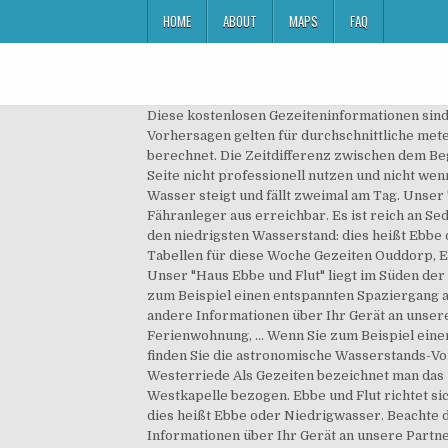
HOME
ABOUT
MAPS
FAQ
Diese kostenlosen Gezeiteninformationen sind nur für private Freizeitaktivitäten am Strand bestimmt, wie Wandern, Sonnenbaden und Strand Erholung. Diese Vorhersagen gelten für durchschnittliche meteorologische Bedingungen und sind vom niederländischen Ministerium für Verkehr und Wasserwirtschaft berechnet. Die Zeitdifferenz zwischen dem Beginn einer Flut und dem Beginn der nächsten Flut ist im Durchschnitt 12 Stunden und 25 Minuten. Sie dürfen diese Seite nicht professionell nutzen und nicht wenn jemand oder etwas durch die Nutzung der Seite Schaden nehmen könnte (z.B. Juist wird Sie begeistern! Das Wasser steigt und fällt zweimal am Tag. Unser "Haus Ebbe und Flut" liegt im Süden der Insel - direkt am schönen Juister Deich - und ist in wenigen Gehminuten vom Fähranleger aus erreichbar. Es ist reich an Sedimenten und Plankton, wovon der größte Teil bei Ebbe im Sand zurückbleibt. Am Ende des Ebbe Zeitraums gibt es den niedrigsten Wasserstand: dies heißt Ebbe oder Niedrigwasser. Ebbe und Flut. Ebbe und Flut, Angelzeiten, Wettervorhersagen, Surfberichten und Solunar-Tabellen für diese Woche Gezeiten Ouddorp, Ebbe und Flut, Gezeitentabelle - Gemeente Goeree-Overflakkee - South Holland - Netherlands - 2021 - TideKing.com Unser "Haus Ebbe und Flut" liegt im Süden der Insel - direkt am schönen Juister Deich - und ist in wenigen Gehminuten vom Fähranleger aus erreichbar. Wenn Sie zum Beispiel einen entspannten Spaziergang am Strand machen, ist es nützlich zu wissen, wann es Ebbe und Flut gibt. Außerdem geben wir diese Kennungen und andere Informationen über Ihr Gerät an unsere Partner für soziale Medien, Werbung und Analysen weiter. „Haus Ebbe und Flut“ in Neuharlingersiel - Ferienwohnung, … Wenn Sie zum Beispiel einen entspannten Spaziergang am Strand machen, ist es nützlich zu wissen, wann es Ebbe und Flut gibt.. Angehängt finden Sie die astronomische Wasserstands-Vorhersage von Vlieland haven.Diese kostenlosen Gezeiteninformationen sind nur für … Gezeiten für Norddeich, Westerriede Als Gezeiten bezeichnet man das Zusammenspiel von Ebbe und Flut. Der Kalender zeigt die Zeiten für Ebbe und Flut und ist auf den Pegel in Westkapelle bezogen. Ebbe und Flut richtet sich immer aus an die Mond und Sonnenstellung. Am Ende des Ebbe Zeitraums gibt es den niedrigsten Wasserstand: dies heißt Ebbe oder Niedrigwasser. Beachte die Schreibweise: ö = oe. Das Wattenmeer ist voller Lebewesen. Außerdem geben wir diese Kennungen und andere Informationen über Ihr Gerät an unsere Partner für soziale Medien, Werbung und Analysen weiter. Im Wasserbau sind die Niederländer weltweit führend. Bei Flut ist der Wasserstand am höchsten, bei Ebbe analog am niedrigsten. Die entsprechenden Daten des Ministerie van Verkeer en Waterstaat für 2015 sind in den Kalender importiert. alle 6 Stunden und 15 Minuten wechselt das auflaufende und ablaufende Wasser. Der Zeitraum ansteigenden oder auflaufenden Wassers heiß Flut. Die Begriffe nennt 