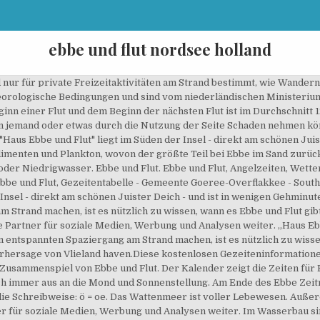
ebbe und flut nordsee holland
man Flut (Hochwasser) und Ebbe (Niedrigwasser). Die kleine Gemeinde befindet sich unmittelbar neben dem Nordsee Heilbad Büsum ( ca. Es lassen sich dort eigenartige Erscheinungen beobachten. Bei Ebbe liegen die Sandbänke und Schlickgebiete trocken, fließt das gesamte Wasser aus Landwirtschafts- und Fischereihäfen ab, tauchen die Reusen aus dem Wasser auf und bei absolutem Niedrigwasser kann man sogar etwas von den Netzen sehen. Große Strandplatten, wie im Wattenmeer und Oosterschelde, laufen bei … Durch den Umlauf des Mondes kommt es ca. Die Gezeiten wirken sich vorwiegend an den Küsten aus. © GEZEITEN FISCH | WETTERVORHERSAGE IN ROTTERDAM | NÄCHSTE TAGE, Teilen Sie einen Angeltag mit Ihren Freunden, Planen Sie jetzt und genießen Sie Ihre Aktivitäten auf See mit der Gezeiten Fisch App, Vorhersage für die nächsten Tage in Rotterdam. Gezeiten | Ebbe und Flut. Es wird keine Gewähr für die Richtigkeit dieser kostenlosen Gezeitendaten übernommen. Zweimal täglich wird das Weltnaturerbe Wattenmeer vor Neuharlingersiel überflutet. Der Zeitraum ansteigenden oder auflaufenden Wassers heiß Flut. Zwei Mal am Tag bringt die Flut Nordseewasser mit sich. Ebbe und Flut 2021 für Büsum. unter NAP angegeben. Viel Information - die auch noch gut aussieht! 3 Tage nach Voll- oder Neumond zu den veränderten Wasserständen. https://www.hockmannshof.de/Nachricht/ebbe-flut-nordsee.html Der Zeitraum ansteigenden oder auflaufenden Wassers heiß Flut. Durch Ebbe und Flut haben die verschiedenen Strände von Vlieland nie die gleiche Breite. Bei Flut wird ein Strand kleiner / schmaler. Wie funktioniert der Wechsel zwischen Ebbe und Flut ? Ebbe und Flut an der Nordsee 1 Tidenkurve: Ergänze die Zeichnung mit den richtigen Begriffen. Die Cookies von Gezeiten Fisch werden verwendet, um den Inhalt und die Werbung zu personalisieren, ihre kürzlich angesehenen Seiten zu speichern und Anpassungen der Anzeige vorzunehmen. Flut ist das Steigen des Wassers von einem Niedrigwasser bis zum folgenden Hochwasser. Bei Flut wird ein Strand kleiner / schmaler. 2 Findest du die sieben Begriffe zum Thema im Buchstabengitter? Video von der Überflutung des Wattenmeeres beim Auflaufen der Flut. durchschnittliche meteorologische Bedingungen. Gezeiten | Ebbe und Flut. Die Gezeiten, auch Tiden genannt, sind das Zusammenspiel von Ebbe und Flut, das man am Meer beobachten kann. auf der anderen Seite ist Ebbe. Sicherlich haben Sie sich schon einmal gefragt, warum Sie nicht immer in der Nordsee baden können. In der flachen Nordsee befinden sich gleich drei amphidronische Systeme - also drei Orte ohne Tidenhub mit rotierenden Gezeitensystemen: zwischen England und Holland etwa über der Doggerbank, dann eines westlich vom dänischen Jütland und eines an der Südspitze Norwegens. Ebbe ist das Fallen des Wassers von einem Hochwasser (HW) bis zum folgenden Niedrigwasser (NW). Zum Beispiel im Oosterschelde oder Wattenmeer trocknen bei Ebbe die Sandplatten, wodurch man wattlaufen kann. In diesem Video erfahren Sie alles über die Gezeiten. Der Badestrand und der charmante Ortskern sowie die nächsten Einkaufsläden befinden sich ebenfalls ganz in der Nähe. Unsere Wattführer bieten eine Vielzahl verschiedener Wanderungen an, sodass jeder, der ins Wangerland an der Das Wattenmeer, ein Gebiet von großer ökologischer Bedeutung, wurde von der UNESCO zum Weltnaturerbe ernannt. alle 14 Tage zu einer Springflut. Wenn Sie zum Beispiel einen entspannten Spaziergang am Strand machen, ist es nützlich zu wissen, wann es Ebbe und Flut gibt.. Angehängt finden Sie die astronomische Wasserstands-Vorhersage von Scheveningen.Diese kostenlosen Gezeiteninformationen sind nur für … Vorsicht: Sie sind senkrecht und waagrecht geschrieben. Ca. 8 km entfernt ) und verfügt selber über eine Natur Badestelle, die keine 300 Meter von den Ferienwohnungen und Campingplatz entfernt ist. Da der stärkere Einfluss vom Mond ausgeht, gibt es nicht in 24, sondern in knapp 25 Stunden zweimal Hochwasser und zweimal Nie… Am Ende des Ebbe Zeitraums gibt es den niedrigsten Wasserstand: dies heißt Ebbe oder Niedrigwasser. Tiden, Tieden [tiːdən] Zeiten) sind die Wasserbewegungen der Ozeane, die infolge der Gravitation des Mondes und der Sonne durch die zugehörigen Gezeitenkräfte verursacht werden. Herzlichen Willkommen in Hedwigenkoog bei Ebbe und Flut an der Nordsee. Je nach Ort gibt es leichte Abweichungen in der Zeit. Der M