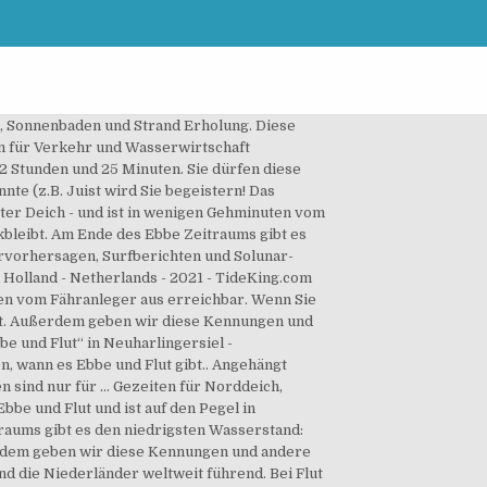
ond zieht das Wasser von der Erde an und an der Mondzugewanten Erdseite ist Flut. Juist wird Sie begeistern! Nordsee Ebbe - Niedrigwasser vor Cuxhaven Duhnen im Wattenmeer. verwenden Sie es nicht für den Segeln oder Navigationszwecke). Ebbe und Flut. Kreise sie ein und liste alle Wörter auf. In unseren Gezeitenkalendern ist jeweils der Zeitpunkt mit dem höchsten Wasserstand „Hochwasser“ und der mit dem niedrigsten Wasserstand „Niedrigwasser“ aufgeführt. Informieren Sie sich über die Gezeiten und den Gezeitenkoeffizienten in Hoek van Holland für die nächsten Tage. Ich habe mich hier für Westkapelle entschieden, da der Pegel ungefähr in der Mitte von Walcheren liegt. Der Badestrand und der charmante Ortskern sowie die nächsten Einkaufsläden befinden sich ebenfalls ganz in der Nähe. Große Strandplatten, wie im Wattenmeer und Oosterschelde, laufen bei … Nicht aus Leidenschaft, sondern aus schierer Notwendigkeit. Flut ist dabei der Zeitraum des ansteigenden, also auflaufenden Wassers, Ebbe der Zeitraum des sinkenden, also ablaufenden Wassers. Bei Ebben fließt das Wasser durch das Sturmflutwehr aus der Oosterschelde hinaus in die Nordsee. Durch die Trägheit der Wassermassen kommt es hier in der Nordsee erst ca. Der Wasserstand am Ende der Flutperiode heißt Flut oder Hochwasser. In den beiden obigen Tabellen wird Hochwasser (HW) und Niedrigwasser (LW) in Anzahl Zentimeter über NAP bzw. Außerdem heizt sich das seichte … Ein Strand wird bei Ebbe größer / breiter. Ebbe und Flut Das Leben der Niederländer unter dem Meeresspiegel . Drehpunkte von Ebbe und Flut in der Nordsee. Zum Beispiel im Oosterschelde oder Wattenmeer trocknen bei Ebbe die Sandplatten, wodurch man wattlaufen kann. Große Strandplatten, wie im Wattenmeer und Oosterschelde, laufen bei … Ebbe und Flut, Angelzeiten, Wettervorhersagen, Surfberichten und Solunar-Tabellen für diese Woche Gezeiten South Holland, Ebbe und Flut, Gezeitentabelle - Netherlands - 2020 - TideKing.com South Holland … Der Zeitraum ansteigenden oder auflaufenden Wassers heiß Flut. Die Gezeiten oder Tiden (niederdeutsch Tid, Tied [tiːt] Zeit; Pl. Ein Strand wird bei Ebbe größer / breiter. Wir freuen uns auf Sie! Große Strandplatten, wie im Wattenmeer und Oosterschelde, laufen bei Flut wieder voll Wasser. Der Tidenkalender zeigt nicht nur die Zeiten für Hoch- und Niedrigwasser in Büsum an, sondern auch den erwarteten Wasserstand und die Mondphase. 000 Bernina Express Fuhrerstand Tirano St. Moritz Bernina Express CabRide 2012 1080p BluRay - Duration: 2:17:26. Der Zeitraum ablaufenden oder sinkenden Wassers heißt Ebbe. Angehängt finden Sie die astronomische Wasserstands-Vorhersage von Ijmuiden für