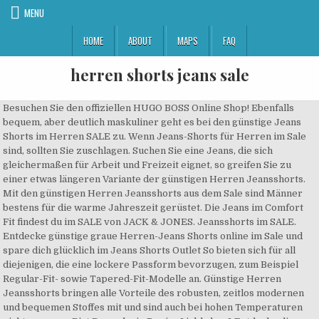
MENU
HOME
ABOUT
MAPS
FAQ
herren shorts jeans sale
Besuchen Sie den offiziellen HUGO BOSS Online Shop! Ebenfalls bequem, aber deutlich maskuliner geht es bei den günstige Jeans Shorts im Herren SALE zu. Wenn Jeans-Shorts für Herren im Sale sind, sollten Sie zuschlagen. Suchen Sie eine Jeans, die sich gleichermaßen für Arbeit und Freizeit eignet, so greifen Sie zu einer etwas längeren Variante der günstigen Herren Jeansshorts. Mit den günstigen Herren Jeansshorts aus dem Sale sind Männer bestens für die warme Jahreszeit gerüstet. Die Jeans im Comfort Fit findest du im SALE von JACK & JONES. Jeansshorts im SALE. Entdecke günstige graue Herren-Jeans Shorts online im Sale und spare dich glücklich im Jeans Shorts Outlet So bieten sich für all diejenigen, die eine lockere Passform bevorzugen, zum Beispiel Regular-Fit- sowie Tapered-Fit-Modelle an. Günstige Herren Jeansshorts bringen alle Vorteile des robusten, zeitlos modernen und bequemen Stoffes mit und sind auch bei hohen Temperaturen nicht zu warm. Bist Du auch ein Denim-Liebhaber? Entdecke die breite Auswahl an Jeans für Herren n und kaufe deine Lieblingsteile. Sie können das Setzen von Cookies für die jeweiligen Zwecke entweder insgesamt akzeptieren, in dem Sie „Einverstanden” klicken, oder Ihre Cookie-Einstellungen mit einem Klick auf „Einstellungen“ nach einzelnen Kategorien von Cookies getrennt ändern. Durch die hohe Qualität, die im SALE geboten wird, sind günstige Herren Hosen immer schnell vergriffen. Etwas figurbetonter wird es hingegen mit Shorts im Slim-Fit-Schnitt. Zusätzlich können Sie auch die ideale Sonnenbrille für die warmen Sommertage finden. SSL-Verschlüsselung: Mit uns und unseren Partnern bezahlen Sie sicher und komfortabel. Wer es eleganter mag, der fügt seinem Denim-Shorts-Outfit ein schickes Blouson hinzu. Herren Bermudas von bonprix – luftige Looks für heiße Tage. Ergattern Sie im Outlet innerhalb kurzer Zeit ein Produkt, welches gefällt und Ihre Ansprüche erfüllt. Hier finden Sie eine Vielzahl preisgünstiger und reduzierter Shorts. Black & White Denim Better World Be … Als Kombinationspartner für sämtliche Varianten dienen das allseits beliebte klassische T-Shirt oder Poloshirt samt sportiven Sneakers. Kleiden Sie sich neu ein und shoppen Sie reduzierte Mode für Herren online im Jeans Fritz Sale. Entdecken Sie regelmäßig aktuelle Trends & sichern Sie sich exklusive Angebote. Ihre Einwilligung ist freiwillig. Dieser Internetauftritt gehört zur Unternehmensgruppe der Peek & Cloppenburg KG, Düsseldorf, deren Häuserstandorte Sie hier finden. So sind Herren auch bei sommerlichen Höchsttemperaturen modisch … Ebenso wie bei ihren Pendants in lang sind günstige Herren Jeansshorts mit ihrer Materialzusammensetzung der Renner in puncto angenehmem Tragekomfort. Entdecken Sie Jeans von HUGO BOSS - jetzt im Sale! Als modisches i-Tüpfelchen fungieren Kontrastnähte, Logo-Details, Bundaufschläge und kernige Karabinerketten. Entdecken Sie den großen Sale der Jeansshorts für Herren und finden Sie Ihre Favoriten zum Schnäppchenpreis. Auch die große Vielfalt der Modelle mit zahlreichen, verschiedenen Details ist an den günstigen Jeansshortsfür Herren nicht vorbeigegangen. Es gibt zwei unabhängige Unternehmen Peek & Cloppenburg mit Hauptsitzen in Düsseldorf und Hamburg. Weitere Informationen hierzu finden Sie in unseren Datenschutzbestimmungen. Männer, aufgepasst: Der Sale von TOM TAILOR ist die perfekte Gelegenheit, Deine Garderobe um luftige und lässige Shorts für die wärmeren Jahreszeiten zu erweitern! Jeans-Shorts für Herren bei LadenZeile.de - Riesige Auswahl an neuesten Fashion Trends für jeden Anlass! Versandkostenfrei! Wählen Sie durchdachte Designs und raffinierte Schnitte. Bis zu 50% reduziert Günstige Herren Jeans Shorts online kaufen › Tolle Angebote im SALE Mache jetzt Schnäppchen auf SALE % Eine Abmeldung ist jederzeit möglich. Mit unseren Shorts für Herren im Sale kannst Du Deine Männlichkeit im Frühling und Sommer stilecht in Szene setzen. Etwas figurbetonter wird es hingegen mit Shorts im Slim-Fit-Schnitt. Ein Sommer ohne kurze Hosen ist wie ein Winter ohne Minusgrade. Hier reicht die Auswahl von Denimblue über den typischen Stone Washed Look bis hin zur angesagten Destroyed-Optik. Jetzt Herren Jeans im Sale bei Diesel. Die Beimischung von Elasthan verleiht den beliebten Hosen einen gewissen Stretch und sorgt dafür, dass sie sich noch besser an die individuellen Körperformen anpasst. Schnittpräferenzen lassen sich mit günstigen Herren Jeansshorts wunderbar ausleben. Der roughe Denim-Look passt prima zu Poloshirts, einem Tank Top oder einem locker geschnittenen Hemd. Ob Nike, adidas, Billabong oder Reebook: Bei uns findest du alles, was Namen hat und mit hervorragenden Materialien und einwandfreier Verarbeitung begeistert. Entdecken Sie Shorts von HUGO BOSS - jetzt im Sale! Ähnlich verhält es sich mit den verschiedenen Waschungen. Es sind die verschiedensten Längen vertreten, sowie Shorts im klassischen Look, im Used- oder Destroyed-Look, mit Taschen oder ohne sowie in … Schnell sein lohnt sich! Entdecke Shorts für Herren im Sale von ASOS. So sind auch die Exemplare der kurzen Varianten in unterschiedlichen Farben, Schnitten und Längen erhältlich. Tipp: Die passende Oberbekleidung kannst Du hier im Herren SALE gleich mitbestellen. Einzelheiten zur Einlösung des Coupons finden Sie unter www.peek-cloppenburg.de/faq/coupons/. Durchstöbern Sie das große Sortiment und finden Sie Ihre neue Lieblingsjeans für heiße Tage und kombinieren Sie es doch mit dem immer modischen Karohemd. Nur für Männer: Herren Jeans Sale ⬌ 100 Tage Rückgaberecht ♦ Top Qualität ♦ Kostenloser Versand & schnelle Lieferung ♦ Entdecken Sie moderne Looks bei ANSON'S Da eignen sich vorallem die trendy verspiegelten Sonnenbrillen. Unsere Denim-Shorts für Herren im Sale sind ideal für einen tollen Retro-Look. Kurze Hosen aus Denim gehören in den Urlaubskoffer, wenn die Wetter-App für … Männer können entweder zum klassischen Bluejeans-Exemplar oder zu Modellen in Schwarz oder Weiß greifen. Herren Shorts im Sale: Der Frühling kann kommen! Preise vergleichen und bequem online kaufen! Kombiniere die kurze Hose mit einem schlichten weißen Basic T-Shirt oder einem T-shirt mit Rock‘n‘roll- oder Motorsport-Print um den echten 50er-Look perfekt zu machen. Schmale Passform aber nicht hauteng. Slim. So ist es einleuchtend, dass die Nachfrage nach einer Jeans, welche Sie auch im Sommer tragen können, schnell groß wurde. Jeansshorts für Herren im Sale: große Auswahl an Passformen. ... G-STAR RAW Herren Jeans 3301 Slim Günstige Jeansshorts für Herren kaufen und der Sommer kann kommen. Kein Kleidungsstück vermittelt nämlich Urlaubs-Feeling so gut wie Herren-Jeans-Shorts. Diese Analyse-, Marketing- und SocialMedia-Cookies können Sie frei an-und abwählen. Wer eine günstige Jeansshort für Herren benötigt, sollte sich einmal im Sale - Bereich bei Zalando.ch umschauen. Wählen Sie durchdachte Designs und raffinierte Schnitte. Eine barrierefreie Nutzung der Website wird durch die Abwahl dieser Cookies nicht verhindert. So ist es einleuchtend, dass die Nachfrage nach einer Jeans, welche Sie auch im Sommer tragen können, schnell groß wurde. Willkommen in der "Jeanshosen" Abteilung der Kategorie Bekleidung bei Amazon.de . Perfekt passen die stylischen Espandrillos für das richtige Somme Outfit. Dieser Internetauftritt gehört zur Unternehmensgruppe der Peek & Cloppenburg KG, Düsseldorf, deren Häuserstandorte Sie. Genießen Sie komfortables Shoppen mit Erfolg, ganz bequem vom heimischen Sofa aus. Herren Shorts günstig bei KiK! Lange Jeans zählen schon lange zu den beliebtesten Kleidungsstücken und haben diesen Ruf bis heute behalten. Fernab von unangenehmem Schwitzen und mit einer guten Portion an Lässigkeit gehören die bequemen Bekleidungsstücke zu den Bestsellern beim männlichen Geschlecht. Günstige kurze Jeans für Herren gehören somit zum alltäglichen Bild im Sommer. Von Kleidern über schlichte T-Shirts bis hin zu kleineren Accessoires aus sorgfältig ausgewählten Materialien: Entdecken Sie eine erlesene Auswahl an Designs mit bis zu 70 % Rabatt. Doch auch beim gemütlichen Grillabend oder beim Picknick im Park können Sie mit einer Jeans Shorts nichts falsch machen. Entdecke angesagte Jeanshosen für Herren & mache ein Schnäppchen. Jeans Shorts Skinny Fit Slim Fit Regular Fit Comfort Fit Denim Specials. Mit den günstigen Herren Jeansshorts von Zalando.at sind sie immer gut angezogen. Lange Jeans zählen schon lange zu den beliebtesten Kleidungsstücken und haben diesen Ruf bis heute behalten. Entdecken Sie das breit gefächerte und stets aktuelle Sortiment der Jeanshosen bei Zalando.at! Jetzt bei P&C Günstige Shorts & Bermudas für Herren online kaufen | 0€ Versand ⬌ 100 Tage Rückgaberecht Herren Shorts & Bermudas im Sale 2021 Gratisversand ** Der Coupon hat einen Wert von 10%, gilt ab einem Bestellwert von 60 € und ist bis zu 30 Tage nach Newsletter-Anmeldung gültig. Jack & Jones JJIRICK JJICON - Jeans Shorts - blue denim für 20 00 € (29.11.2020) versandkostenfrei b… Wir verwenden Cookies (auch von Drittanbietern) für statistische Analysen, um den Wirkungsgrad unserer Werbekampagnen zu bewerten und um Ihnen auch über diese Seite hinaus Werbung anbieten zu können, die Ihren Interessen und Ihrem Surfverhalten entspricht. Herren Jeans, günstig wie nie, gibt es jetzt im Herren SALE von ABOUT YOU. Neben preiswerter Bekleidung wie Jeans, Shirts, Hemden, Pullover und Jacken findet Mann im Jeans Fritz Sale natürlich auch Accessoires zu sensationellen Preisen. Mode für Herren jetzt in unserem Sale: Tolle Angebote auf zeitlose Designs zum Verschenken (oder Behalten). Jeans & Mode der Top-Marken im SALE bei jeans-direct.de - Bis zu 70 % reduziert Große Auswahl Jetzt Mode zu Top-Preisen reduziert kaufen! Besuchen Sie den offiziellen HUGO BOSS Online Shop! Denn die praktische Suchfunktion von Zalando.at fokussiert Ihnen den Einkauf insbesondere auf günstige Herren Jeansshorts, welche Ihre präferierten Merkmale vereinen. 501 ’93 Shorts - Jeansshorts mit Stretch-Anteil Mo