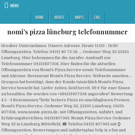
MENU
HOME
ABOUT
MAPS
FAQ
nomi's pizza lüneburg telefonnummer
Grouber Unternehmen. Unsere Adresse. Heute 11:00 - 14:30
Öffnungszeiten. Telefon: 04131 40 73 56. ... Oedemer Weg 32 21335
Lüneburg. Hier bekommen Sie die Anrufer-Auskunft zur
Telefonnummer 04131407356. Hier finden Sie die aktuellen
Öffnungszeiten von Nomi's Pizza Service sowie Telefonnummer
und Adresse. Restaurant Nomi's Pizza Service. Webseite ansehen ...
Groupon hat bestätigt, dass der Kunde tatsächlich Nomi's Pizza
Service besucht hat. Liefer zeiten. Seid bereit, 39 € für euer Essen
zu bezahlen. Sie wurden von +494131407356 angerufen? Bewertung:
4.5 - 4 Rezensionen "Sehr leckere Pizza zu unschlagbaren Preisen.
Nomi's Pizza Service, Oedemer Weg 32, 21335 Lüneburg, 04131-
407356, www.nomis-pizza.de, mit Öffnungszeiten, Anfahrt, und
Erfahrungsberichten. 04131407343. Nomis Pizza Service Oedemer
Weg 32 in Lüneburg Mittelfeld, ☎ Telefon 04131 407343 mit ⌚
Öffnungszeiten, Bewertungen und Anfahrtsplan Yelp is a fun and