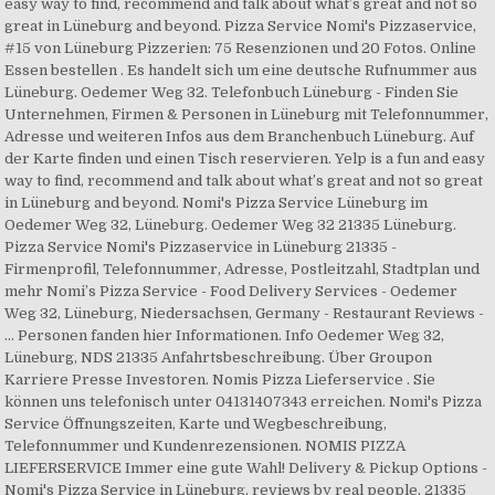
easy way to find, recommend and talk about what’s great and not so
great in Lüneburg and beyond. Pizza Service Nomi's Pizzaservice,
#15 von Lüneburg Pizzerien: 75 Resenzionen und 20 Fotos. Online
Essen bestellen . Es handelt sich um eine deutsche Rufnummer aus
Lüneburg. Oedemer Weg 32. Telefonbuch Lüneburg - Finden Sie
Unternehmen, Firmen & Personen in Lüneburg mit Telefonnummer,
Adresse und weiteren Infos aus dem Branchenbuch Lüneburg. Auf
der Karte finden und einen Tisch reservieren. Yelp is a fun and easy
way to find, recommend and talk about what’s great and not so great
in Lüneburg and beyond. Nomi's Pizza Service Lüneburg im
Oedemer Weg 32, Lüneburg. Oedemer Weg 32 21335 Lüneburg.
Pizza Service Nomi's Pizzaservice in Lüneburg 21335 -
Firmenprofil, Telefonnummer, Adresse, Postleitzahl, Stadtplan und
mehr Nomi’s Pizza Service - Food Delivery Services - Oedemer
Weg 32, Lüneburg, Niedersachsen, Germany - Restaurant Reviews -
… Personen fanden hier Informationen. Info Oedemer Weg 32,
Lüneburg, NDS 21335 Anfahrtsbeschreibung. Über Groupon
Karriere Presse Investoren. Nomis Pizza Lieferservice . Sie
können uns telefonisch unter 04131407343 erreichen. Nomi's Pizza
Service Öffnungszeiten, Karte und Wegbeschreibung,
Telefonnummer und Kundenrezensionen. NOMIS PIZZA
LIEFERSERVICE Immer eine gute Wahl! Delivery & Pickup Options -
Nomi's Pizza Service in Lüneburg, reviews by real people. 21335