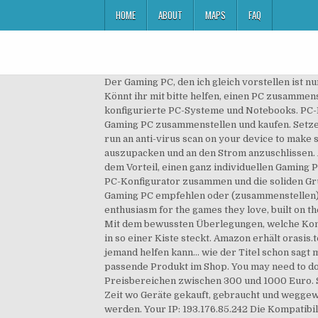
HOME
ABOUT
MAPS
FAQ
Der Gaming PC, den ich gleich vorstellen ist nur für diejenigen, die sich nie zufrieden geben und immer das Maximum möchte. • Mit Schwerpunkt Preis/Leistung. Könnt ihr mit bitte helfen, einen PC zusammenstellen. Bereits seit 1985 fertigt unsere Unternehmensgruppe an unseren Standorten in Jever individuell konfigurierte PC-Systeme und Notebooks. PC-Kaufberatung zum besten PC für Bildbearbeitung, 4K~8K Videoschnitt bzw. Mit dem Gaming PC Konfigurator Deinen Gaming PC zusammenstellen und kaufen. Setzen Sie auf die Kompetenz eines erfahrenen Unternehmens. If you are on a personal connection, like at home, you can run an anti-virus scan on your device to make sure it is not infected with malware. Kosten betragen ca. Ist doch viel spannender, als einfach ein PC zu bestellen, auszupacken und an den Strom anzuschlissen. AMD und Intel bieten für diese Zwecke eine große Bandbreite an passenden Prozessoren an. Profitieren Sie von dem Vorteil, einen ganz individuellen Gaming PC zusammenzustellen. Deinen zukünftigen MIFCOM Gaming PC stellst Du dir ganz leicht im intelligenten Gaming-PC-Konfigurator zusammen und die soliden Grundkonfigurationen kannst Du ganz nach deinen Wünschen verfeinern. Könnte mir wer für diese Anforderungen ein Gaming PC empfehlen oder (zusammenstellen) Es … . We are proud to present a line of limited edition, officially licensed products that showcase our user's enthusiasm for the games they love, built on the foundation of NZXT product design. Another way to prevent getting this page in the future is to use Privacy Pass. Mit dem bewussten Überlegungen, welche Komponenten in den neuen Gaming PC verbaut werden sollen, wird einem Klar was für eine gebalte Ladung an Technik in so einer Kiste steckt. Amazon erhält orasis.tech vom Affiliate-Netzwerk eine Umsatzbeteiligung oder einen fixen Betrag gut geschrieben. ich hoffe das mir jemand helfen kann... wie der Titel schon sagt möchte ich mir einen Gaming PC zusammenstellen. Wählen Sie aus unserer riesigen Produktpalette das für Sie passende Produkt im Shop. You may need to download version 2.0 now from the Chrome Web Store. Limited Edition. Hier geben wir Beispiel-Konfigurationen in Preisbereichen zwischen 300 und 1000 Euro. Stellen Sie sich Ihren Wunsch-PC anhand unserer drei Bauvorschläge aus c't 24/2019 zusammen. • In der heutigen Zeit wo Geräte gekauft, gebraucht und weggeworfen werden, ist das Bauen eines eigenen Gaming PC eine schöne Art sich der faszination Technik bewusst zu werden. Your IP: 193.176.85.242 Die Kompatibilität für das optimale Zusammenspiel der einzelnen Komponenten wird noch geprüft. Jedes PC-Spiel hat spezielle und ganz unterschiedliche Anforderungen an einen zusammengestellten Gaming PC. Motherboard Support: Mini-ITX, MicroATX, and ATX, LGA1151-Sockel für Intel® Core™ Desktop-Prozessoren, 1 x M.2 Socket 3, with M key, type 2242/2260/2280 storage devices support (both SATA & PCIE mode)