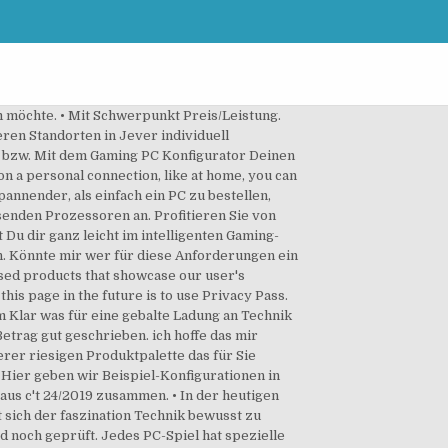
 die riesigen Auswahl an Komponenten überfordert? um die beliebte Auszeichnung der COMPUTER BILD TOP SHOP 2020 zu erhalten. Kombinieren Sie PC Hardware mit Ihrer Gaming Software, optimieren Sie Ihr Gaming PC Set indem Sie sich Ihren Gaming PC günstig zusammenstellen. 1000 Euro - 1100€ Euro Gaming PC 2020 Zusammenbauen & Test. Den Gaming PC selbst zusammenstellen macht Spaß und spart Geld. Der ALTERNATE PC Konfigurator bietet Ihnen die Möglichkeit, einen PC ganz nach Ihren Wünschen zusammenstellen zu lassen. Weiter werden wir eine Schritt für Schritt Anleitung zu Verfügung stellen, damit wir unsere Erfahrung weitergeben können. Gaming-PC für 980 Euro . Euro truck Simulator 2. Denn das Gaming PC zusammenstellen ist eigentlich kein Hexenwerk. Gaming-PC Konfigurationen für jeden Geldbeutel Ein guter Gaming-PC muss keine Unsummen kosten. Microsoft flight Simulator 2020. Der CSL Sprint D10088X Gaming ist mit rund 570 Euro eine Ecke teurer als unser Eigenbaurechner. Gaming PC 1200-1250 Euro – Intel Coffee Lake – September 2020 Mai 1, 2018 September 11, 2020 gamingpczusammenstellen Hier ist das bestmögliche Setup für einen Gaming PC im Preissegment 1200-1250 Euro. Leider hab ich nicht wirklich viel Ahnung wenn es um PC's geht und ich würde gerne einen gaming PC zusammenbauen, der ca. Gaming-PC zusammenstellen 2020: Die besten Konfigurationen [September] Von Willi Tiefel Autor 27.08.2020 um 10:45 Uhr Feedback zum Artikel. Auch im Herbst stellen wir wieder drei Konfigurationen, sowohl für Einsteiger, als auch Enthusiasten vor, die einen guten Kompromiss aus Gaming-Leistung und Features darstellen. Zocken lässt sich mit einem Budget Gaming PC allemal, allerdings gibt es oft Einbußen in den FPS oder Detaileinstellungen. Sie können PCs einfach selbst zusammenbauen. Unser letzter PC kostet euch insgesamt etwas unter 1000 Euro - nämlich 980 Euro. Für dich fallen keine zusätzlichen Kosten an. PC bei uns zusammenstellen - 23 Jahre Mindfactor Sie können Ihren High End Gamer PC zusammenstellen oder einen Gaming Laptop günstig kaufen, im Gaming Shop von Ankermann bleibt kein Wunsch unerfüllt. ... Du kannst dir selbst deinen High End PC zusammenstellen – Komponenten nach Wunsch austauschbar! Zur Auswahl stehen effiziente Allrounder, ein günstiger Gamer und eine kräftige High-End-Maschine. Wer leidenschaftlich gerne am PC spielt, für den ist eines klar: Einen Gaming PC zusammenstellen ist der wichtigste Schritt zum perfekten Spielerlebnis. Warum selbst einen Gaming PC zusammenstellen? Mit Sicherheit hast du schon den einen oder anderen PC besessen. Hilfreiche Infos und Tipps wie man ein PC selber bauen kann Mein Sohn hat sich online einen neuen Gaming-PC konfiguriert. Gaming pc zusammenstellen 20