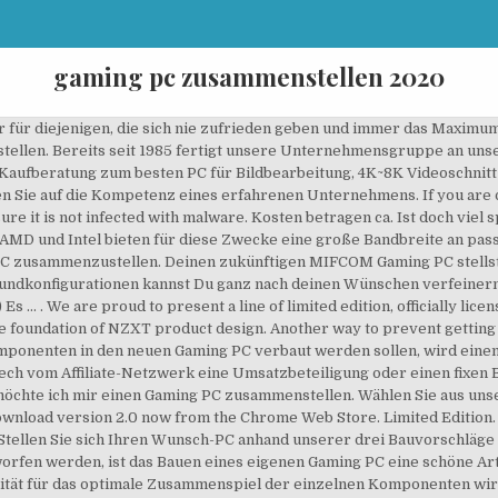
gaming pc zusammenstellen 2020
2, 1 x M.2 Socket 3, with M key, type 2242/2260/2280/22110 storage devices support (PCIE 3.0 x 4 mode). Fazit: High End Gaming PC zusammenstellen – Luft nach oben ist immer! Gaming PC zusammenstellen fürs Gaming 2020. Doch in Sachen Gaming PC kannst du dir deine eigene Maschine zusammenstellen.Die verschiedenen Komponenten sollten auf deine Bedürfnisse angepasst sein und am Ende erhältst du einen Rechner, der mit allen Wassern gewaschen ist und schnurrt wie ein Kätzchen. ... Dein High End Gaming PC - nicht nur für Computerspiele geeignet. ♥Die Webseite wird finanziell über Affiliate-Links unterstützt. Für einen modernen Gamer PC ist ein schnell getakteter Quad-Core-Prozessor ein Muss. Recommended Links. Schauen Sie gern online vorbei Gaming Pc Zusammenstellen zu Spitzenpreisen. - Seite 2 In diesem Ratgeber erfährst du, wie du dir für rund 1.000 Euro einen sehr leistungsfähigen Gaming-PC zusammenstellen kannst. Intel Core i7-9700K 3.6 GHz 8-Core Processor, NZXT Kraken X62 Rev 2 98.17 CFM Liquid CPU Cooler, Asus ROG STRIX Z390-E GAMING ATX LGA1151 Motherboard, Corsair Vengeance RGB PRO 32GB (4x8GB) DDR4 RGB LED-Beleuchtung Speicherkit, Kingston A2000 500 GB M.2-2280 NVME Solid State Drive, CORSAIR RM Series, RM750, 750 Watt, 80+ Gold Certified, Kosten Total: 2140EUR Also, falls ihr Verbesserungsvorschläge oder Tipps&Tricks habt, einfach unten in die Kommentare schreiben. Günstigen Gaming-PC zusammenstellen: Wir haben ihnen die beste Hardware in jedem Preisbereich wie zum Beispiel 300, 500, 800 oder 1000 Euro konfiguriert. Custom Crafted. Gaming-PC zusammenstellen Herbst 2020 | Konfigurationen 600, 1.250 und 2.000 Euro. Aktuelle Spiele wie Far Cry Primal oder The Division setzen einen Quad-Core-Prozessor bereits zwingend voraus viele weitere Spiele mit ähnlichen Hardware-Anforderungen werden folgen. Und noch andere die erscheinen werden. Achtung: was hier gleich folgt ist das beste Setup für einen Gaming PC im Preissegment 1500 bis 2000 Euro. Damit kannst du mit guten Basiswissen, dein eigenes Projekt starten. Für diejenigen, die die das Beste vom Besten wollen. Durch den Kauf eines Produktes bei einem von uns empfohlenen Shop z.B. , Dieser Blog Artikel soll interaktiv sein. So stellt man einen Gaming-PC … Wir liefern Tipps und Konfigurationen für Einsteiger-, Mittelklasse- und Gaming-PC. Bei Zockergear haben wir die best mögliche Konfiguration für einen 500 Euro Gaming PC zusammengestellt und das beste Preis-Leistungs-Verhältnis geschaffen. admin January 6, 2021. Leistungsaufnahme: -. Please enable Cookies and reload the page. 1000-1300€ (kann auch etwas über Budget sein) kosten sollte. Gaming PC selber zusammenstellen: Mit dem Gaming PC Konfigurator kommt wirklich jeder Gamer auf seine Kosten! Ich möchte mit dem PC Games spielen wie: Grand Theft Auto V. Call of Duty: Warzone. Videobearbeitung & Gaming [2020]. Wir werden ein Basis Setup für ein Gaming PC vorstellen und anhand der Kommentare der Community verfeinern. Ihr wollt euch einen Gaming-PC zusammenstellen? Wir überraschen Sie immer wieder mit neuen Angeboten. ONE.de wurde 2020 zum zweiten Mal in Folge zum TOP SHOP prämiert. Gaming News 0 Comments 0. Grundsätzlich gilt: AMD-Prozessoren der FX-Serie eignen sich aufgrund der hohen Anzahl an CPU-Kernen für Multitasking-Aufgaben, während Int… In diesem Video zeige ich dir den besten + schnellsten Gaming PC für 1000€. Bestellen Sie Ihren Traum-Computer im AGANDO Shop! Cloudflare Ray ID: 60ecbcc739cdfa50 Jetzt bei Megaport Ihren Gaming PC selber zusammenstellen. Hießen die Systeme Anfangs noch COMDATA - Computer nach Maß - und wurden ausschließlich über Fachhandelspartner und Systemhäuser … Performance & security by Cloudflare, Please complete the security check to access. Completing the CAPTCHA proves you are a human and gives you temporary access to the web property. Gaming PC zusammenstellen (2020) - So funktionierts. Ihr wollt euch einen Gaming-PC zusammenstellen? Gaming PC für 500 Euro zusammenstellen – geht das? Lasst euch beim Gaming PC selber bauen nicht von den Fachtermini CPU-Kühler, SSD, HDD oder Mainboard verunsichern. ... würde ich einen neuen Rechner für den FS 2020 so zusammenstellen: Since launching our first product in 2004, NZXT has delivered affordable premium. 2.200 €. Ihr möchtet euren nächsten Gaming-PC selber zusammenstellen, seid aber durch